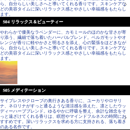
ら、自分らしい美しさへと導いてくれる香りです。スキンケアな
どの美容タイムに深いリラックス感とやさしい幸福感をもたらし
ます。
S04 リラックス＆ビューティー
やわらかで優美なラベンダーに、カモミールのほのかな甘さが寄
り添う、繊細で落ち着いたハーバルブレンド。ベルガモットやオ
レンジが香りに軽やかさと明るさを添え、心の緊張をほどきなが
ら、自分らしい美しさへと導いてくれる香りです。スキンケアな
どの美容タイムに深いリラックス感とやさしい幸福感をもたらし
ます。
S05 メディテーション
サイプレスやクローブの奥行きある香りに、ユーカリやロサリ
ナ、ネロリナがすっと通るような清涼感を添えた、凛としたウッ
ディーハーブブレンド。ゆるやかに呼吸を整え、余計な雑念をそ
っと遠ざけてくれる香りは、瞑想やマインドフルネスの時間にお
すすめです。深いリラックスを求める方に支持される、落ち着き
のある名作です。