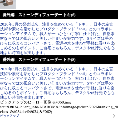
番外編 ストーンディフューザー トキ(S)
2026年3月の発売以来、注目を集めている「トキ」。日本の左官
技術や素材を活かしたプロダクトブランド「soil」とのコラボレ
ーションアイテムで、職人が一つひとつ丁寧に仕上げた、自然素
材ならではの風合いと美しい佇まいが魅力です。Sサイズは手の
ひらに収まるコンパクトさで、電源や水を使わず手軽に香りを楽
しめるのもポイント。ご自宅はもちろん、デスクや旅行先でも心
地よい時間を演出します。
番外編 ストーンディフューザー トキ(S)
2026年3月の発売以来、注目を集めている「トキ」。日本の左官
技術や素材を活かしたプロダクトブランド「soil」とのコラボレ
ーションアイテムで、職人が一つひとつ丁寧に仕上げた、自然素
材ならではの風合いと美しい佇まいが魅力です。Sサイズは手の
ひらに収まるコンパクトさで、電源や水を使わず手軽に香りを楽
しめるのもポイント。ご自宅はもちろん、デスクや旅行先でも心
地よい時間を演出します。
ピックアップのヒーロー画像:&#060;img
src=&#034;/client_info/ATAROMA/infoimage/pickup/2026hranking_di
class=&#034;kv&#034;&#062;
ピックアップ