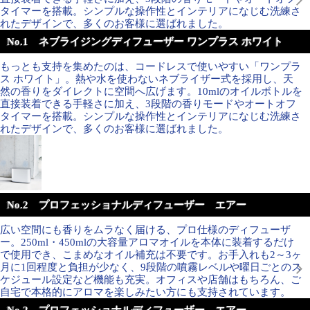
タイマーを搭載。シンプルな操作性とインテリアになじむ洗練さ
れたデザインで、多くのお客様に選ばれました。
No.1 ネブライジングディフューザー ワンプラス ホワイト
もっとも支持を集めたのは、コードレスで使いやすい「ワンプラ
ス ホワイト」。熱や水を使わないネブライザー式を採用し、天
然の香りをダイレクトに空間へ広げます。10mlのオイルボトルを
直接装着できる手軽さに加え、3段階の香りモードやオートオフ
タイマーを搭載。シンプルな操作性とインテリアになじむ洗練さ
れたデザインで、多くのお客様に選ばれました。
No.2 プロフェッショナルディフューザー エアー
広い空間にも香りをムラなく届ける、プロ仕様のディフューザ
ー。250ml・450mlの大容量アロマオイルを本体に装着するだけ
で使用でき、こまめなオイル補充は不要です。お手入れも2～3ヶ
月に1回程度と負担が少なく、9段階の噴霧レベルや曜日ごとのス
ケジュール設定など機能も充実。オフィスや店舗はもちろん、ご
自宅で本格的にアロマを楽しみたい方にも支持されています。
No.2 プロフェッショナルディフューザー エアー