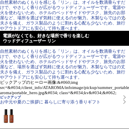
自然素材のぬくもりを感じる「リン」は、オイルを数滴垂らすだ
けで、やさしく香りが広がるウッドディフューザーです。電源や
火を使わないため、ホテルのベッドサイドやデスク、旅先のお部
屋など、場所を選ばず気軽に使えるのが魅力。木製ならではの丈
夫さを備え、ガラス製品のように割れる心配も少ないため、旅行
やアウトドアにも安心して持ち運べます。
電源がなくても、好きな場所で香りを楽しむ
ウッドディフューザー リン
自然素材のぬくもりを感じる「リン」は、オイルを数滴垂らすだ
けで、やさしく香りが広がるウッドディフューザーです。電源や
火を使わないため、ホテルのベッドサイドやデスク、旅先のお部
屋など、場所を選ばず気軽に使えるのが魅力。木製ならではの丈
夫さを備え、ガラス製品のように割れる心配も少ないため、旅行
やアウトドアにも安心して持ち運べます。
ピックアップのヒーロー画像:&#060;img
src=&#034;/client_info/ATAROMA/infoimage/pickup/summer_portabl
aroma/portable_hero.jpg&#034; class=&#034;kv&#034;&#062;
ピックアップ
お中元や夏のご挨拶に 暮らしに寄り添う香りギフト