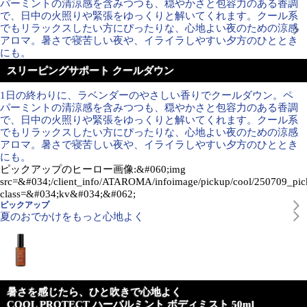
パーミントの清涼感を含みつつも、穏やかさと包容力のある香調
で、日中の火照りや緊張をゆっくりと解いてくれます。クール系
でもリラックスしたい方にぴったりな、心地よい夜のための涼感
アロマ。暑さで寝苦しい夜や、イライラしやすい夕方のひととき
にも。
スリーピングサポート クールダウン
1日の終わりに、ラベンダーのやさしい香りでクールダウン。ペ
パーミントの清涼感を含みつつも、穏やかさと包容力のある香調
で、日中の火照りや緊張をゆっくりと解いてくれます。クール系
でもリラックスしたい方にぴったりな、心地よい夜のための涼感
アロマ。暑さで寝苦しい夜や、イライラしやすい夕方のひととき
にも。
ピックアップのヒーロー画像:&#060;img
src=&#034;/client_info/ATAROMA/infoimage/pickup/cool/250709_pi
class=&#034;kv&#034;&#062;
ピックアップ
夏のおでかけをもっと心地よく
暑さを感じたら、ひと吹きで心地よく
COOL PROTECT ハーバルミント ボディミスト 50ml