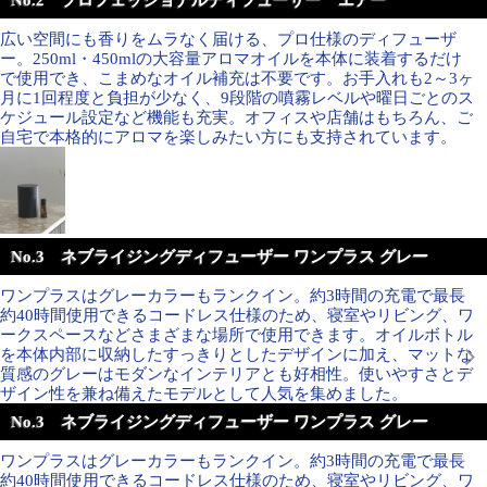
広い空間にも香りをムラなく届ける、プロ仕様のディフューザ
ー。250ml・450mlの大容量アロマオイルを本体に装着するだけ
で使用でき、こまめなオイル補充は不要です。お手入れも2～3ヶ
月に1回程度と負担が少なく、9段階の噴霧レベルや曜日ごとのス
ケジュール設定など機能も充実。オフィスや店舗はもちろん、ご
自宅で本格的にアロマを楽しみたい方にも支持されています。
No.3 ネブライジングディフューザー ワンプラス グレー
ワンプラスはグレーカラーもランクイン。約3時間の充電で最長
約40時間使用できるコードレス仕様のため、寝室やリビング、ワ
ークスペースなどさまざまな場所で使用できます。オイルボトル
を本体内部に収納したすっきりとしたデザインに加え、マットな
質感のグレーはモダンなインテリアとも好相性。使いやすさとデ
ザイン性を兼ね備えたモデルとして人気を集めました。
No.3 ネブライジングディフューザー ワンプラス グレー
ワンプラスはグレーカラーもランクイン。約3時間の充電で最長
約40時間使用できるコードレス仕様のため、寝室やリビング、ワ