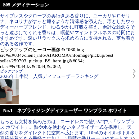
S05 メディテーション
サイプレスやクローブの奥行きある香りに、ユーカリやロサリ
ナ、ネロリナがすっと通るような清涼感を添えた、凛としたウッ
ディーハーブブレンド。ゆるやかに呼吸を整え、余計な雑念をそ
っと遠ざけてくれる香りは、瞑想やマインドフルネスの時間にお
すすめです。深いリラックスを求める方に支持される、落ち着き
のある名作です。
ピックアップのヒーロー画像:&#060;img
src=&#034;/client_info/ATAROMA/infoimage/pickup/best
seller/250703_pickup_BS_hero.jpg&#034;
class=&#034;kv&#034;&#062;
ピックアップ
2026年上半期 人気ディフューザーランキング
No.1 ネブライジングディフューザー ワンプラス ホワイト
もっとも支持を集めたのは、コードレスで使いやすい「ワンプラ
ス ホワイト」。熱や水を使わないネブライザー式を採用し、天
然の香りをダイレクトに空間へ広げます。10mlのオイルボトルを
直接装着できる手軽さに加え、3段階の香りモードやオートオフ