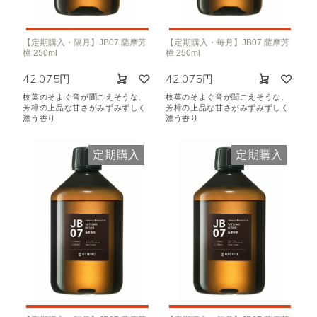
【定期購入・隔月】JB07 薩摩芳
【定期購入・毎月】JB07 薩摩芳
樟 250ml
樟 250ml
42,075円
42,075円
枝葉のそよぐ音が聞こえそうな、
枝葉のそよぐ音が聞こえそうな、
芳樟の上品な甘さがみずみずしく
芳樟の上品な甘さがみずみずしく
漂う香り
漂う香り
定期購入
定期購入