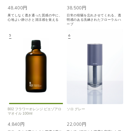
48,400円
38,500円
果てしなく透き通った質感の中に、
日常の喧騒を忘れさせてくれる、透
心地よい静けさと清涼感を覚える
明感のある洗練されたフローラルハ
ーブ
B02 フラワーオレンジ ピエゾアロ
ソロ グレー
マオイル 100ml
4,840円
22,000円