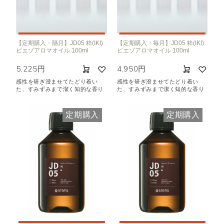
【定期購入・隔月】JD05 粋(IKI)
【定期購入・毎月】JD05 粋(IKI)
ピエゾアロマオイル 100ml
ピエゾアロマオイル 100ml
5,225円
4,950円
感性を研ぎ澄ませてたどり着い
感性を研ぎ澄ませてたどり着い
た、すみずみまで潔く知的な香り
た、すみずみまで潔く知的な香り
定期購入
定期購入