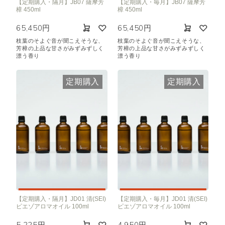
【定期購入・隔月】JB07 薩摩芳
【定期購入・毎月】JB07 薩摩芳
樟 450ml
樟 450ml
65,450円
65,450円
枝葉のそよぐ音が聞こえそうな、
枝葉のそよぐ音が聞こえそうな、
芳樟の上品な甘さがみずみずしく
芳樟の上品な甘さがみずみずしく
漂う香り
漂う香り
定期購入
定期購入
【定期購入・隔月】JD01 清(SEI)
【定期購入・毎月】JD01 清(SEI)
ピエゾアロマオイル 100ml
ピエゾアロマオイル 100ml
5,225円
4,950円