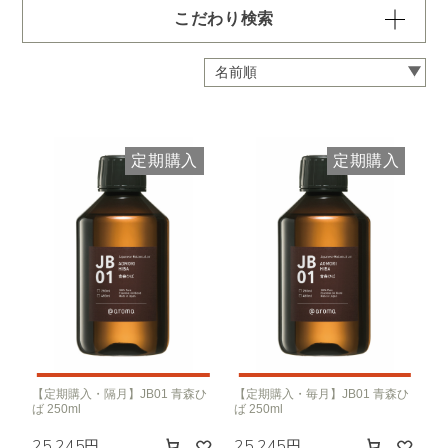
こだわり検索
容量・用途で絞り込む
※一つお選びください
定期 ディフューザー付きコース
定期 ピエゾ専用オイル
定期購入
定期購入
定期 業務用オイル250ml
定期 業務用オイル450ml
頻度で絞り込む
※一つお選びください
毎月お届け
隔月お届け
3か月に1度
クリア
【定期購入・隔月】JB01 青森ひ
【定期購入・毎月】JB01 青森ひ
ば 250ml
ば 250ml
25,245円
25,245円