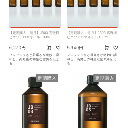
【定期購入・隔月】JB03 高野槇
【定期購入・毎月】JB03 高野槇
ピエゾアロマオイル 100ml
ピエゾアロマオイル 100ml
6,270円
5,940円
フレッシュさと荘厳さが絶妙に調
フレッシュさと荘厳さが絶妙に調
和し、高野山の神聖な空気を伝え
和し、高野山の神聖な空気を伝え
る
る
定期購入
定期購入