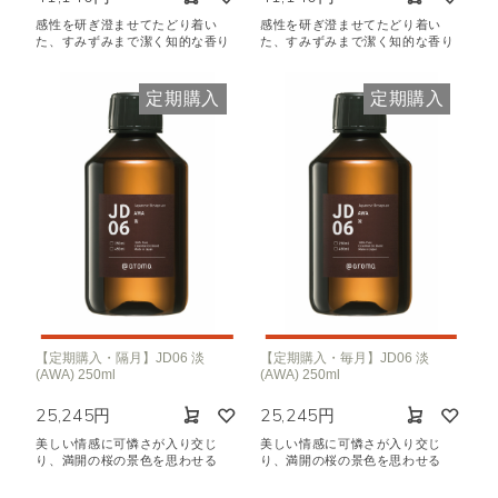
感性を研ぎ澄ませてたどり着い
感性を研ぎ澄ませてたどり着い
た、すみずみまで潔く知的な香り
た、すみずみまで潔く知的な香り
定期購入
定期購入
【定期購入・隔月】JD06 淡
【定期購入・毎月】JD06 淡
(AWA) 250ml
(AWA) 250ml
25,245円
25,245円
美しい情感に可憐さが入り交じ
美しい情感に可憐さが入り交じ
り、満開の桜の景色を思わせる
り、満開の桜の景色を思わせる