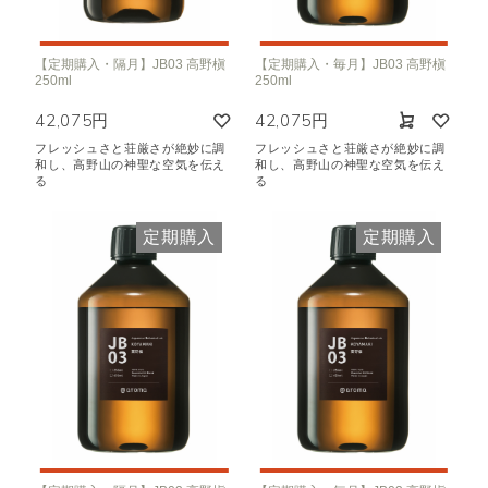
【定期購入・隔月】JB03 高野槇
【定期購入・毎月】JB03 高野槇
250ml
250ml
42,075円
42,075円
フレッシュさと荘厳さが絶妙に調
フレッシュさと荘厳さが絶妙に調
和し、高野山の神聖な空気を伝え
和し、高野山の神聖な空気を伝え
る
る
定期購入
定期購入