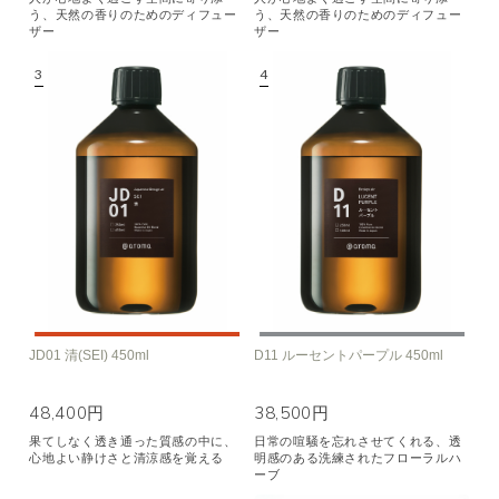
う、天然の香りのためのディフュー
う、天然の香りのためのディフュー
ザー
ザー
JD01 清(SEI) 450ml
D11 ルーセントパープル 450ml
48,400円
38,500円
果てしなく透き通った質感の中に、
日常の喧騒を忘れさせてくれる、透
心地よい静けさと清涼感を覚える
明感のある洗練されたフローラルハ
ーブ