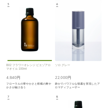
B02 フラワーオレンジ ピエゾアロ
ソロ グレー
マオイル 100ml
4,840円
22,000円
フローラルの華やかさと柑橘の爽や
静かでパワフルな噴霧を実現したア
かさが融け合う
ロマディフューザー