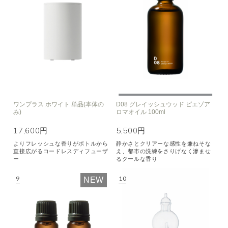
ワンプラス ホワイト 単品(本体の
D08 グレイッシュウッド ピエゾア
み)
ロマオイル 100ml
17,600円
5,500円
よりフレッシュな香りがボトルから
静かさとクリアーな感性を兼ねそな
直接広がるコードレスディフューザ
え、都市の洗練をさりげなく滲ませ
ー
るクールな香り
NEW