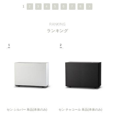
1
2
3
4
5
6
7
8
RANKING
ランキング
セン シルバー 単品(本体のみ)
セン チャコール 単品(本体のみ)