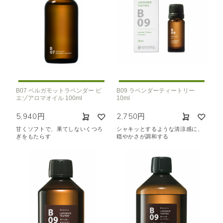
B07 ベルガモットラベンダー ピ
B09 ラベンダーティートリー
エゾアロマオイル 100ml
10ml
5,940円
2,750円
甘くソフトで、果てしないくつろ
シャキッとするような清涼感に、
ぎをもたらす
穏やかさが調和する