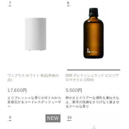
ワンプラス ホワイト 単品(本体の
D08 グレイッシュウッド ピエゾア
み)
ロマオイル 100ml
17,600円
5,500円
よりフレッシュな香りがボトルから
静かさとクリアーな感性を兼ねそな
直接広がるコードレスディフューザ
え、都市の洗練をさりげなく滲ませ
ー
るクールな香り
NEW