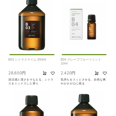
B03 シトラスライム 450ml
B04 グレープフルーツミント
10ml
28,600円
2,420円
清涼感と潔さをそなえる、シトラ
気持ちをスッとさせる、自然な爽
スをミックスした香り
やかさが心に残る