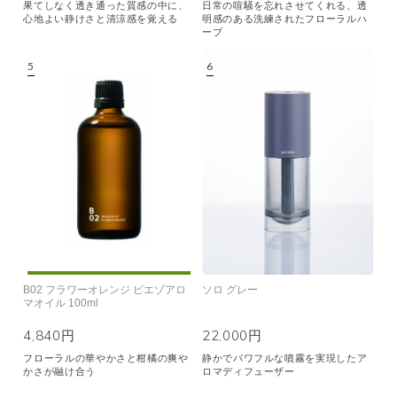
果てしなく透き通った質感の中に、
日常の喧騒を忘れさせてくれる、透
心地よい静けさと清涼感を覚える
明感のある洗練されたフローラルハ
ーブ
B02 フラワーオレンジ ピエゾアロ
ソロ グレー
マオイル 100ml
4,840円
22,000円
フローラルの華やかさと柑橘の爽や
静かでパワフルな噴霧を実現したア
かさが融け合う
ロマディフューザー