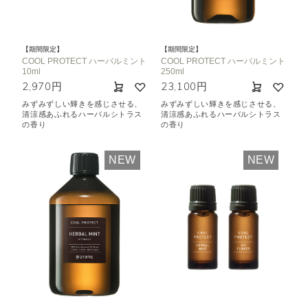
機能で絞り込む
※一つお選びください
リラックス
リフレッシュ
【期間限定】
【期間限定】
空気清浄･消臭
集中
眠り
COOL PROTECT ハーバルミント
COOL PROTECT ハーバルミント
10ml
250ml
ビューティ
マインドフルネス
2,970円
23,100円
おもてなし
みずみずしい輝きを感じさせる、
みずみずしい輝きを感じさせる、
清涼感あふれるハーバルシトラス
清涼感あふれるハーバルシトラス
の香り
の香り
種類で絞り込む
※一つお選びください
NEW
NEW
シトラス
オレンジ
ハーバル
ラベンダー
ミント
ウッド
ユーカリ
フローラル
エキゾチック
ヒノキ
和
クリア