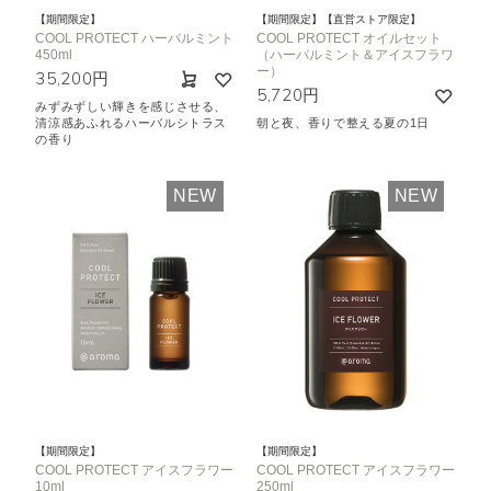
【期間限定】
【期間限定】【直営ストア限定】
COOL PROTECT ハーバルミント
COOL PROTECT オイルセット
450ml
（ハーバルミント＆アイスフラワ
ー）
35,200円
5,720円
みずみずしい輝きを感じさせる、
清涼感あふれるハーバルシトラス
朝と夜、香りで整える夏の1日
の香り
NEW
NEW
【期間限定】
【期間限定】
COOL PROTECT アイスフラワー
COOL PROTECT アイスフラワー
10ml
250ml