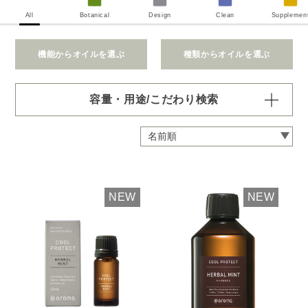
All
Botanical
Design
Clean
Supplemen
機能からオイルを選ぶ
種類からオイルを選ぶ
容量・用途/こだわり検索
・
用途・機能・種類 の項目ごとに選択肢からひとつずつ選
択できます。選択するたびに絞り込まれていき、項目内で
の複数選択はできません。
・
絞込み条件を変更したいときは「クリア」で一度すべてリ
セットしてから、選択してください。
NEW
NEW
容量・用途で絞り込む
※一つお選びください
オイル10ml
大容量オイル250/450ml
ピエゾ専用オイル
ブランチ・スティック専用オイル