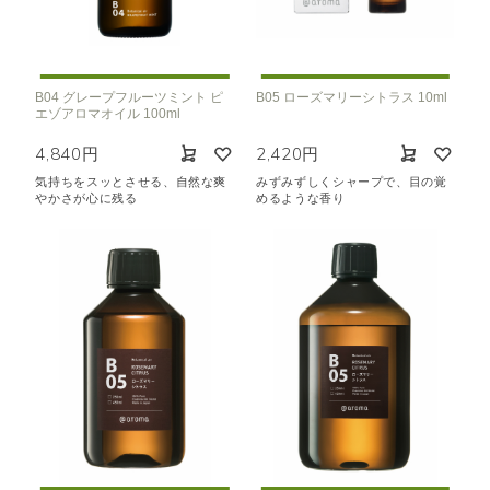
B04 グレープフルーツミント ピ
B05 ローズマリーシトラス 10ml
エゾアロマオイル 100ml
4,840円
2,420円
気持ちをスッとさせる、自然な爽
みずみずしくシャープで、目の覚
やかさが心に残る
めるような香り