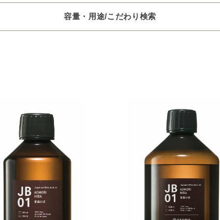
容量・用途/こだわり検索
項目ごとに選択肢からひとつずつ選択できます。選択するたびに絞り
。
いときは「クリア」で一度すべてリセットしてから、選択してくださ
一つお選びください
オイル250/450ml
ピエゾ専用オイル
ブランチ・スティック
選びください
レッシュ
空気清浄･消臭
集中
眠り
ビューティ
選びください
ジ
ハーバル
ラベンダー
ミント
ウッド
ユー