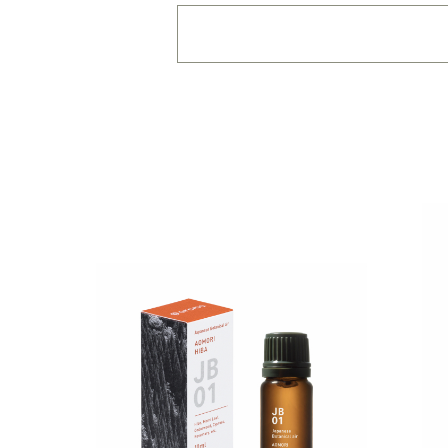
・
用途・機能・種類 の
複数選択はできません
・
絞込み条件を変更した
容量・用途で絞り込む
※
オイル10ml
大容量
機能で絞り込む
※一つお
リラックス
リフ
おもてなし
種類で絞り込む
※一つお
シトラス
オレン