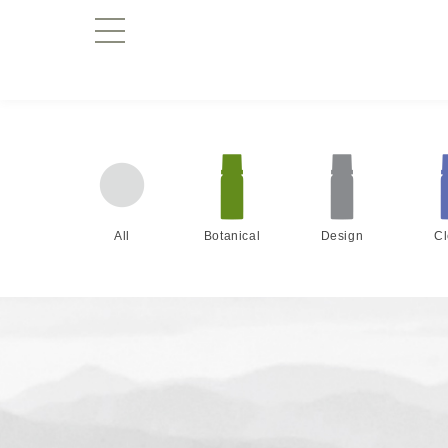
All
Botanical
Design
C