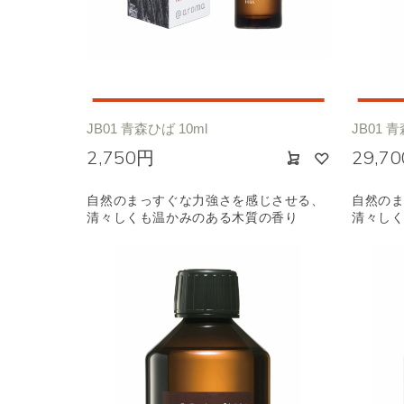
エキゾチック
ヒ
JB01 青森ひば 10ml
JB01 青
2,750円
29,7
自然のまっすぐな力強さを感じさせる、
自然の
清々しくも温かみのある木質の香り
清々し