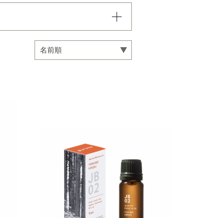
込まれていき、項目内での
い。
専用オイル
マインドフルネス
カリ
フローラル