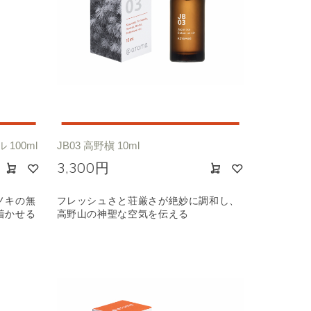
100ml
JB03 高野槇 10ml
3,300円
ノキの無
フレッシュさと荘厳さが絶妙に調和し、
着かせる
高野山の神聖な空気を伝える