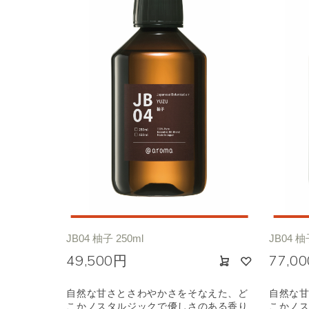
JB04 柚子 250ml
JB04 柚
49,500円
77,0
自然な甘さとさわやかさをそなえた、ど
自然な
こかノスタルジックで優しさのある香り
こかノ