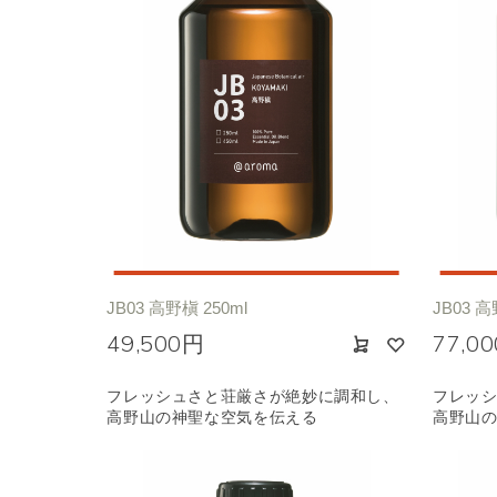
JB03 高野槇 250ml
JB03 高
49,500円
77,0
フレッシュさと荘厳さが絶妙に調和し、
フレッ
高野山の神聖な空気を伝える
高野山