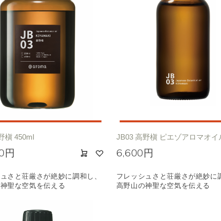
野槇 450ml
JB03 高野槇 ピエゾアロマオイル 
00円
6,600円
シュさと荘厳さが絶妙に調和し、
フレッシュさと荘厳さが絶妙に
の神聖な空気を伝える
高野山の神聖な空気を伝える