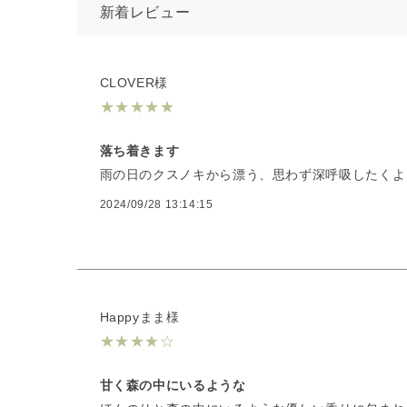
新着レビュー
CLOVER様
★
★
★
★
★
落ち着きます
雨の日のクスノキから漂う、思わず深呼吸したくよ
2024/09/28 13:14:15
Happyまま様
★
★
★
★
☆
甘く森の中にいるような