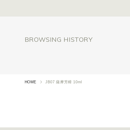
BROWSING HISTORY
HOME
JB07 薩摩芳樟 10ml