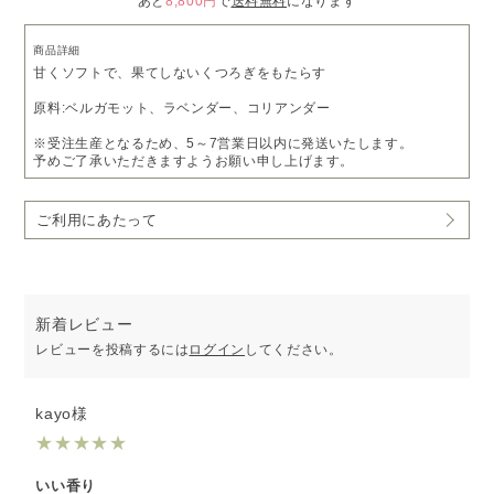
あと
8,800円
で
送料無料
になります
商品詳細
甘くソフトで、果てしないくつろぎをもたらす
原料:ベルガモット、ラベンダー、コリアンダー
※受注生産となるため、5～7営業日以内に発送いたします。
予めご了承いただきますようお願い申し上げます。
ご利用にあたって
新着レビュー
レビューを投稿するには
ログイン
してください。
kayo様
★
★
★
★
★
いい香り