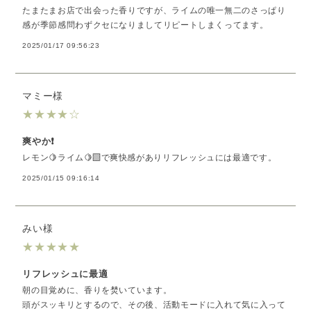
たまたまお店で出会った香りですが、ライムの唯一無二のさっぱり
感が季節感問わずクセになりましてリピートしまくってます。
2025/01/17 09:56:23
マミー様
★
★
★
★
☆
爽やか❗️
レモン🍋ライム🍋‍🟩で爽快感がありリフレッシュには最適です。
2025/01/15 09:16:14
みい様
★
★
★
★
★
リフレッシュに最適
朝の目覚めに、香りを焚いています。
頭がスッキリとするので、その後、活動モードに入れて気に入って