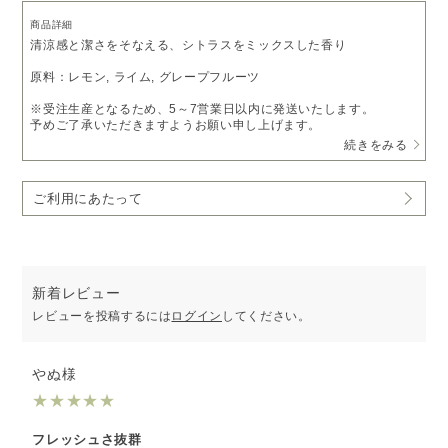
商品詳細
清涼感と潔さをそなえる、シトラスをミックスした香り
原料：レモン, ライム, グレープフルーツ
※受注生産となるため、5～7営業日以内に発送いたします。
予めご了承いただきますようお願い申し上げます。
続きをみる
※ピエゾディフューザー「
ソロ
」をご利用の方は、
アロマオイルベ
ース液
で希釈いただくことでお使いいただけます。
ご利用にあたって
新着レビュー
レビューを投稿するには
ログイン
してください。
やぬ様
★
★
★
★
★
フレッシュさ抜群