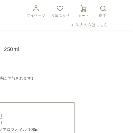
マイページ
お気に入り
探す
カート
法人の方はこちら
250ml
時に付与されます）
l
l
ゾアロマオイル 100ml