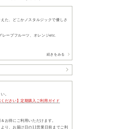
なえた、どこかノスタルジックで優しさ
レープフルーツ、オレンジetc.
続きをみる
5円（税込）
す。
、「マイページ」よりお届け日やお届け
更および解約については、毎月コースは
お届け完了後、「マイページ」よりお手
さい。
認ください】定期購入ご利用ガイド
って」も必ずご一読ください。
利＆お得にご利用いただけます。
より、お届け日の11営業日前までご利