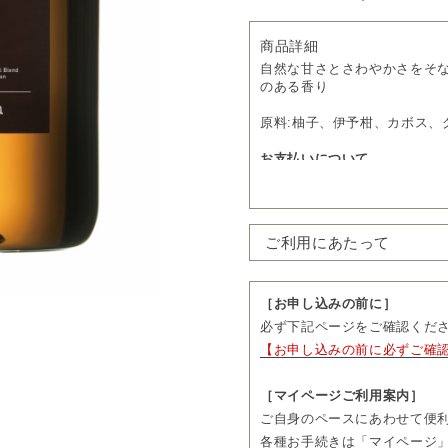
商品詳細
自然な甘さとさわやかさをそ
のある香り
原料:柚子、伊予柑、カボス、グ
お支払いについて
・
送料無料
・通常価格 49,500円（税込）
→
定期購入 15%OFF
42,07
ご利用にあたって
・1回につき1本をお届けしま
・お届け日の11営業日前まで
先をご変更いただけます。
・お届け頻度やコースのご変
［お申し込みの前に］
3回分、隔月コースは2回分の
必ず下記ページをご確認くだ
続きいただけます。
【お申し込みの前に必ずご確
・ご購入前に「ご利用にあた
［マイページご利用案内］
ご自身のペースにあわせて便
各種お手続きは「マイページ」