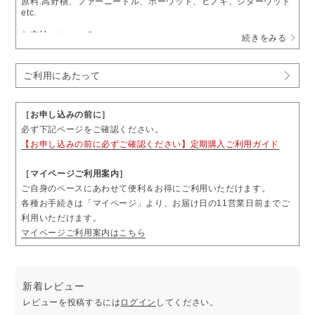
原料:高野槇、ファーニードル、ホーウッド、ヒノキ、シダーウッド
etc.
お支払いについて
続きをみる
・
送料無料
・通常価格 49,500円（税込）
→
定期購入 15%OFF
42,075円（税込）
ご利用にあたって
・1回につき1本をお届けします。
・お届け日の11営業日前まで、「マイページ」よりお届け日やお届
け先をご変更いただけます。
［お申し込みの前に］
・お届け頻度やコースのご変更および解約については、毎月コース
必ず下記ページをご確認ください。
は3回分、隔月コースは2回分のお届け完了後、「マイページ」より
【お申し込みの前に必ずご確認ください】定期購入ご利用ガイド
お手続きいただけます。
・ご購入前に「ご利用にあたって」も必ずご一読ください。
［マイページご利用案内］
ご自身のペースにあわせて便利＆お得にご利用いただけます。
各種お手続きは「マイページ」より、お届け日の11営業日前までご
利用いただけます。
マイページご利用案内はこちら
新着レビュー
レビューを投稿するには
ログイン
してください。