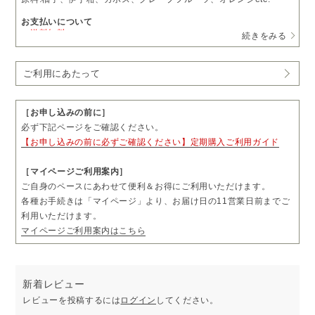
お支払いについて
・
送料無料
続きをみる
・通常価格 77,000円（税込）
→
定期購入 15％OFF
65,450円（税込）
ご利用にあたって
・1回につき1本をお届けします。
・お届け日の11営業日前まで、「マイページ」よりお届け日やお届
け先をご変更いただけます。
・お届け頻度やコースのご変更および解約については、毎月コース
［お申し込みの前に］
は3回分、隔月コースは2回分のお届け完了後、「マイページ」より
必ず下記ページをご確認ください。
お手続きいただけます。
【お申し込みの前に必ずご確認ください】定期購入ご利用ガイド
・ご購入前に「ご利用にあたって」も必ずご一読ください。
［マイページご利用案内］
ご自身のペースにあわせて便利＆お得にご利用いただけます。
各種お手続きは「マイページ」より、お届け日の11営業日前までご
利用いただけます。
マイページご利用案内はこちら
新着レビュー
レビューを投稿するには
ログイン
してください。