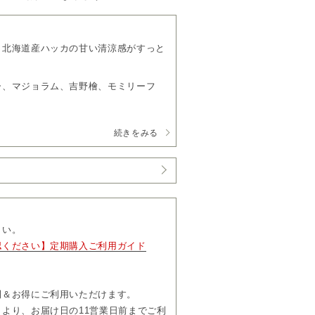
、北海道産ハッカの甘い清涼感がすっと
ー、マジョラム、吉野檜、モミリーフ
続きをみる
0円（税込）
す。
、「マイページ」よりお届け日やお届け
更および解約については、毎月コースは
さい。
お届け完了後、「マイページ」よりお手
認ください】定期購入ご利用ガイド
って」も必ずご一読ください。
利＆お得にご利用いただけます。
より、お届け日の11営業日前までご利