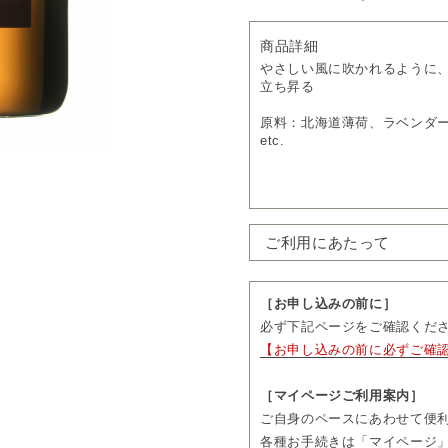
商品詳細
やさしい風に吹かれるように
立ち昇る
原料：北海道薄荷、ラベンダ
etc.
お支払いについて
・
送料無料
・通常価格 57,200円（税込）
→
定期購入 15％OFF
48,62
ご利用にあたって
・1回につき1本をお届けしま
・お届け日の11営業日前まで
先をご変更いただけます。
［お申し込みの前に］
・お届け頻度やコースのご変
必ず下記ページをご確認くだ
3回分、隔月コースは2回分の
【お申し込みの前に必ずご確
続きいただけます。
・ご購入前に「ご利用にあた
［マイページご利用案内］
ご自身のペースにあわせて便
各種お手続きは「マイページ」