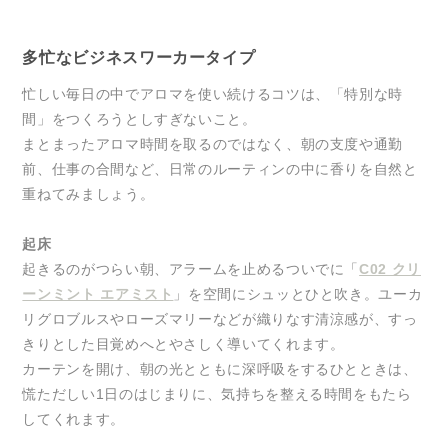
多忙なビジネスワーカータイプ
忙しい毎日の中でアロマを使い続けるコツは、「特別な時
間」をつくろうとしすぎないこと。
まとまったアロマ時間を取るのではなく、朝の支度や通勤
前、仕事の合間など、日常のルーティンの中に香りを自然と
重ねてみましょう。
起床
起きるのがつらい朝、アラームを止めるついでに「
C02 クリ
ーンミント エアミスト
」を空間にシュッとひと吹き。ユーカ
リグロブルスやローズマリーなどが織りなす清涼感が、すっ
きりとした目覚めへとやさしく導いてくれます。
カーテンを開け、朝の光とともに深呼吸をするひとときは、
慌ただしい1日のはじまりに、気持ちを整える時間をもたら
してくれます。