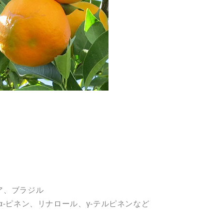
ア、ブラジル
α-ピネン、リナロール、γ-テルピネンなど