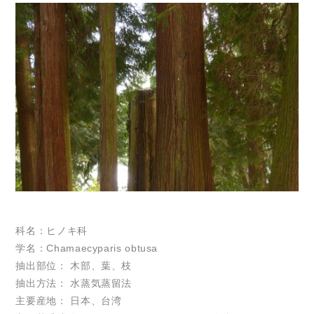
科名：ヒノキ科
学名：Chamaecyparis obtusa
抽出部位： 木部、葉、枝
抽出方法： 水蒸気蒸留法
主要産地： 日本、台湾