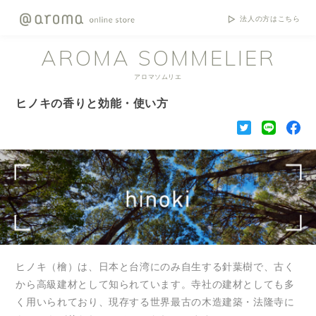
法人の方はこちら
AROMA SOMMELIER
アロマソムリエ
ヒノキの香りと効能・使い方
ヒノキ（檜）は、日本と台湾にのみ自生する針葉樹で、古く
から高級建材として知られています。寺社の建材としても多
く用いられており、現存する世界最古の木造建築・法隆寺に