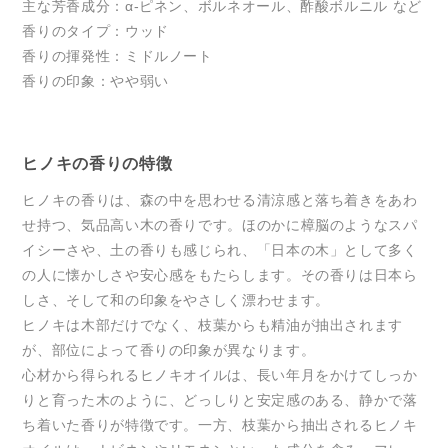
主な芳香成分：α-ピネン、ボルネオール、酢酸ボルニル など
香りのタイプ：ウッド
香りの揮発性：ミドルノート
香りの印象：やや弱い
ヒノキの香りの特徴
ヒノキの香りは、森の中を思わせる清涼感と落ち着きをあわ
せ持つ、気品高い木の香りです。ほのかに樟脳のようなスパ
イシーさや、土の香りも感じられ、「日本の木」として多く
の人に懐かしさや安心感をもたらします。その香りは日本ら
しさ、そして和の印象をやさしく漂わせます。
ヒノキは木部だけでなく、枝葉からも精油が抽出されます
が、部位によって香りの印象が異なります。
心材から得られるヒノキオイルは、長い年月をかけてしっか
りと育った木のように、どっしりと安定感のある、静かで落
ち着いた香りが特徴です。一方、枝葉から抽出されるヒノキ