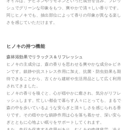
オイルは、ナビネンやリモネンといった成分を含み、フレッ
シュでグリーンな印象をもつ、爽やかで清々しい香りです。
同じヒノキでも、抽出部位によって香りの印象が異なる楽し
さを感じていただけます。
ヒノキの持つ機能
森林浴効果でリラックス＆リフレッシュ
ヒノキの主成分は、森の香りを思わせる爽やかな成分α-ピネ
ンです。鎮静や抗ストレス作用に加え、抗菌・防虫効果も期
待できることから、古くから建材や生活用品として広く利用
されてきました。
ヒノキの香りを嗅ぐと、心が穏やかに癒され、気分がリフレ
ッシュします。忙しい都会で暮らす人々にとっても、まるで
森の中を歩いているような安らぎと清々しさを感じられる香
りです。その穏やかな鎮静作用は心を落ち着かせ、深い安ら
ぎとともに心地よい眠りをサポートしてくれます。
また、血行を促進する作用があり、むくみや肉体疲労、冷え