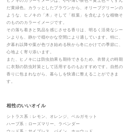
ヒノキのカラーイメージは、やや薄い茶色～黄土色～くすん
だ黄緑色。カラッとしたブラウンから、オリーブグリーンの
ような、ヒノキの「木」そして「枝葉」を含むような植物そ
のもののカラーイメージです。
その落ち着きと気品を感じさせる香りは、明るく活発なシー
ンよりも、静かで穏やかな空間により適しています。特に、
夕暮れ以降や葉が色づき始める秋から冬にかけての季節に、
心地よく寄り添います。
また、ヒノキには防虫効果も期待できるため、衣替えの時期
に衣類の防虫対策として活用するのもおすすめです。自然の
香りに包まれながら、暮らしを快適に整えることができま
す。
相性のいいオイル
シトラス系：レモン、オレンジ、ベルガモット
ハーブ系：ローズマリー、ラベンダー
ウッド系：サイプレス、パイン、ホーウッド