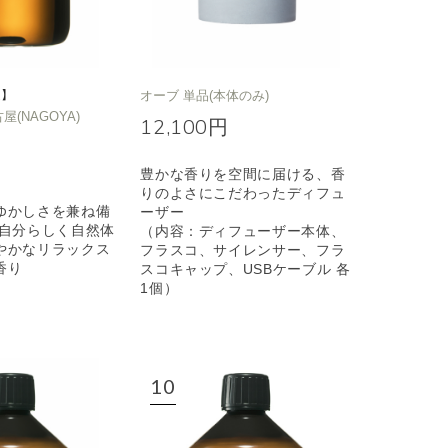
定】
オーブ 単品(本体のみ)
名古屋(NAGOYA)
12,100円
豊かな香りを空間に届ける、香
りのよさにこだわったディフュ
ゆかしさを兼ね備
ーザー
も自分らしく自然体
（内容：ディフューザー本体、
やかなリラックス
フラスコ、サイレンサー、フラ
香り
スコキャップ、USBケーブル 各
1個）