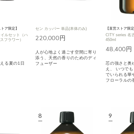
ストア限定】
セン カッパー 単品(本体のみ)
【直営ストア限
T オイルセット（ハ
CITY series 
220,000円
イスフラワー）
450ml
48,400円
人が心地よく過ごす空間に寄り
添う、天然の香りのためのディ
える夏の1日
芯の強さと奥
フューザー
え、 いつで
でいられる華
フローラルの