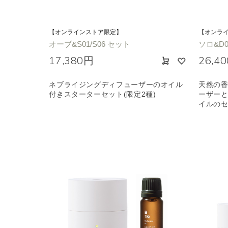
【オンラインストア限定】
【オンラ
オーブ&S01/S06 セット
ソロ&D
17,380円
26,4
ネブライジングディフューザーのオイル
天然の
付きスターターセット(限定2種)
ーザー
イルの