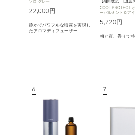
ソロ グレー
【期間限定】【直営
COOL PROTEC
22,000円
ーバルミント＆ア
5,720円
静かでパワフルな噴霧を実現し
たアロマディフューザー
朝と夜、香りで整