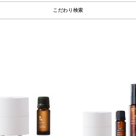
こだわり検索
選びください
～2,200円
2,201～6,600円
6,601～22,000円
22,001～3
つお選びください
4～8畳
9～12畳
13～40畳
41～90畳
クリア