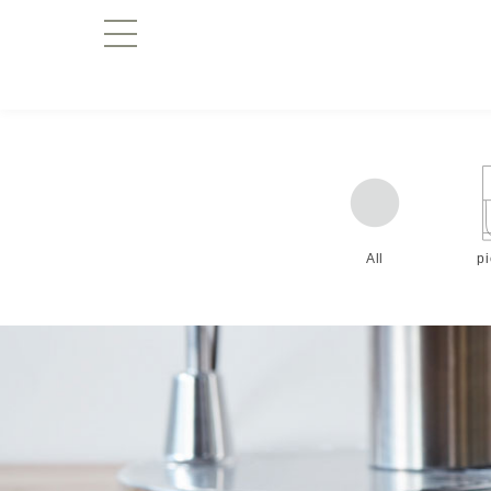
All
p