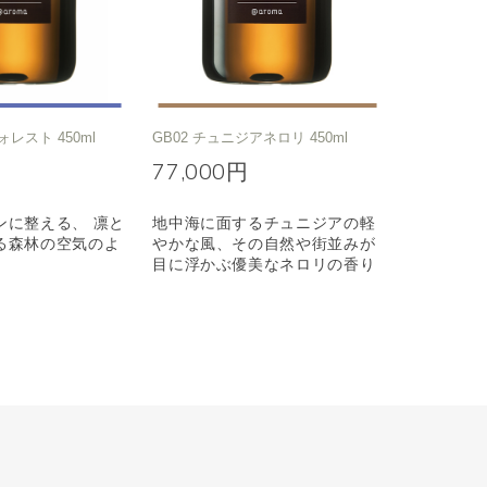
ォレスト 450ml
GB02 チュニジアネロリ 450ml
77,000円
ンに整える、 凛と
地中海に面するチュニジアの軽
る森林の空気のよ
やかな風、その自然や街並みが
目に浮かぶ優美なネロリの香り