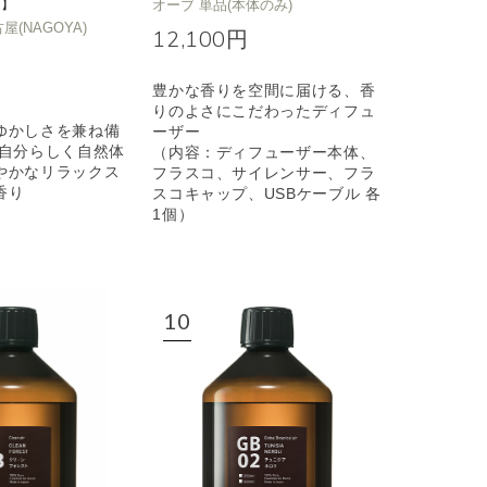
定】
オーブ 単品(本体のみ)
名古屋(NAGOYA)
12,100円
豊かな香りを空間に届ける、香
りのよさにこだわったディフュ
ゆかしさを兼ね備
ーザー
も自分らしく自然体
（内容：ディフューザー本体、
やかなリラックス
フラスコ、サイレンサー、フラ
香り
スコキャップ、USBケーブル 各
1個）