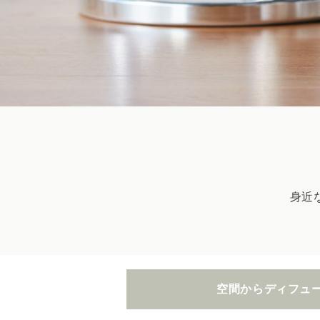
身近
空間から
ディフュ