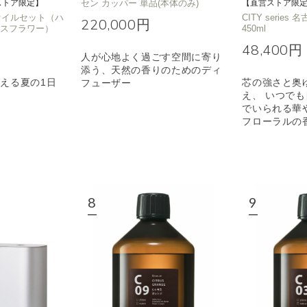
ストア限定】
セン カッパー 単品(本体のみ)
【直営ストア限
T オイルセット（ハ
CITY series 
220,000円
イスフラワー）
450ml
48,400円
人が心地よく過ごす空間に寄り
添う、天然の香りのためのディ
える夏の1日
芯の強さと奥
フューザー
え、 いつで
でいられる華
フローラルの