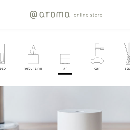
iezo
nebulizing
fan
car
sti