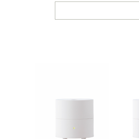
価格で絞り込む
※一つお
～1,100円
1,101
拡散範囲で絞り込む
※一
身の回り
～3畳