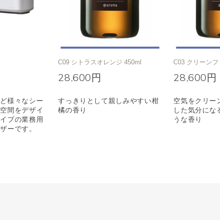
C09 シトラスオレンジ 450ml
C03 クリーンフ
28,600円
28,600円
など様々なシー
すっきりとして親しみやすい柑
空気をクリー
マ空間をデザイ
橘の香り
した気分にな
タイプの業務用
うな香り
ーザーです。