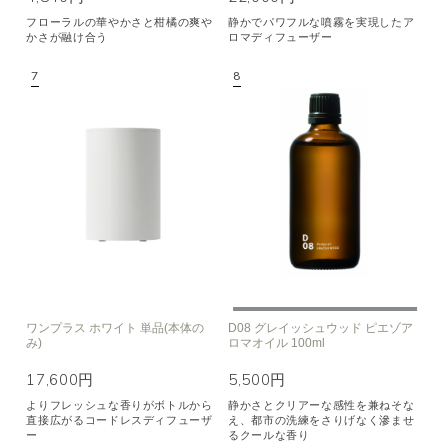
フローラルの華やかさと柑橘の爽や
静かでパワフルな噴霧を実現したア
かさが融け合う
ロマディフューザー
ワンプラス ホワイト 単品(本体の
D08 グレイッシュウッド ピエゾア
み)
ロマオイル 100ml
17,600円
5,500円
よりフレッシュな香りがボトルから
静かさとクリアーな感性を兼ねそな
直接広がるコードレスディフューザ
え、都市の洗練をさりげなく滲ませ
ー
るクールな香り