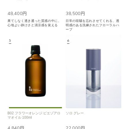
48,400円
38,500円
果てしなく透き通った質感の中に、
日常の喧騒を忘れさせてくれる、透
心地よい静けさと清涼感を覚える
明感のある洗練されたフローラルハ
ーブ
B02 フラワーオレンジ ピエゾアロ
ソロ グレー
マオイル 100ml
4,840円
22,000円