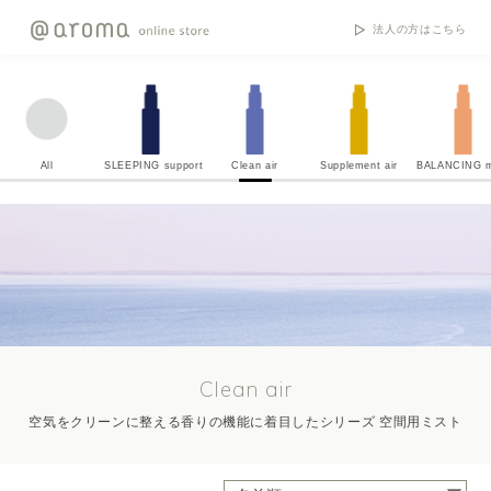
法人の方はこちら
All
SLEEPING support
Clean air
Supplement air
BALANCING m
Clean air
空気をクリーンに整える香りの機能に着目したシリーズ 空間用ミスト