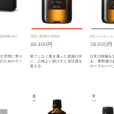
品(本体のみ)
JD01 清(SEI) 450ml
D11 ルーセント
48,400円
38,500円
ごす空間に寄り
果てしなく透き通った質感の中
日常の喧騒を
りのためのディ
に、心地よい静けさと清涼感を
る、透明感の
覚える
ローラルハー