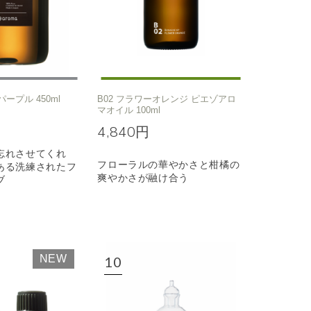
パープル 450ml
B02 フラワーオレンジ ピエゾアロ
マオイル 100ml
4,840円
忘れさせてくれ
フローラルの華やかさと柑橘の
ある洗練されたフ
爽やかさが融け合う
ブ
NEW