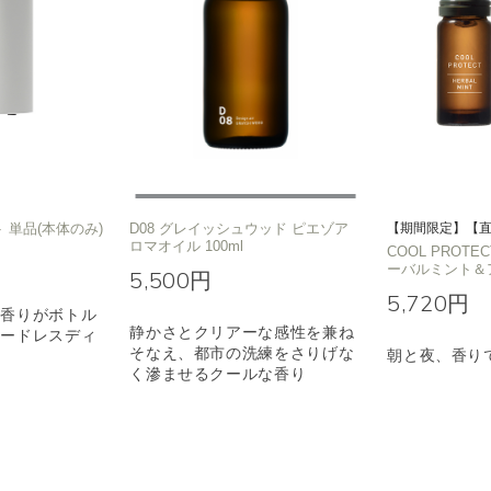
 単品(本体のみ)
D08 グレイッシュウッド ピエゾア
【期間限定】【
ロマオイル 100ml
COOL PROT
ーバルミント＆
5,500円
5,720円
な香りがボトル
静かさとクリアーな感性を兼ね
コードレスディ
そなえ、都市の洗練をさりげな
朝と夜、香り
く滲ませるクールな香り