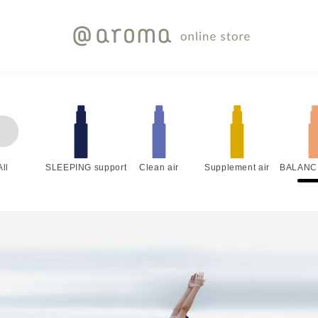
All
SLEEPING support
Clean air
Supplement air
BALANC