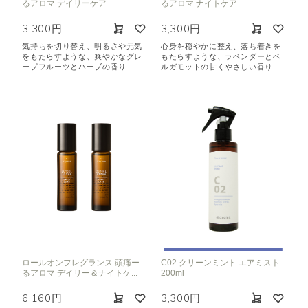
るアロマ デイリーケア
るアロマ ナイトケア
3,300円
3,300円
気持ちを切り替え、明るさや元気
心身を穏やかに整え、落ち着きを
をもたらすような、爽やかなグレ
もたらすような、ラベンダーとベ
ープフルーツとハーブの香り
ルガモットの甘くやさしい香り
ロールオンフレグランス 頭痛ー
C02 クリーンミント エアミスト
るアロマ デイリー＆ナイトケ...
200ml
6,160円
3,300円