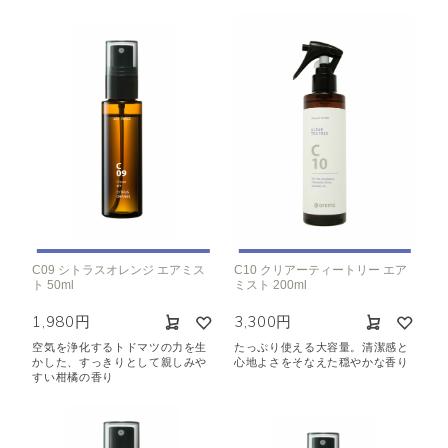
C09 シトラスオレンジ エアミス
C10 クリアーティートリー エア
ト 50ml
ミスト 200ml
1,980円
3,300円
空気を浄化するトドマツの力を生
たっぷり使える大容量。
清潔感と
かした、すっきりとして親しみや
心地よさをそなえた穏やかな香り
すい柑橘の香り