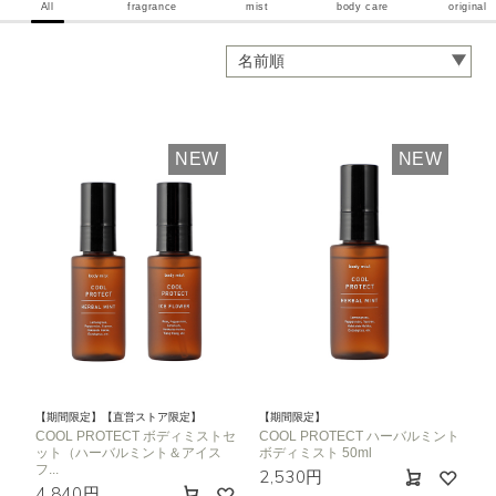
All
fragrance
mist
body care
original
NEW
NEW
【期間限定】【直営ストア限定】
【期間限定】
COOL PROTECT ボディミストセ
COOL PROTECT ハーバルミント
ット（ハーバルミント＆アイス
ボディミスト 50ml
フ...
2,530円
4,840円