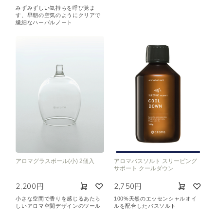
みずみずしい気持ちを呼び覚ま
す、早朝の空気のようにクリアで
繊細なハーバルノート
アロマグラスボール(小) 2個入
アロマバスソルト スリーピング
サポート クールダウン
2,200円
2,750円
小さな空間で香りを感じるあたら
100%天然のエッセンシャルオイ
しいアロマ空間デザインのツール
ルを配合したバスソルト