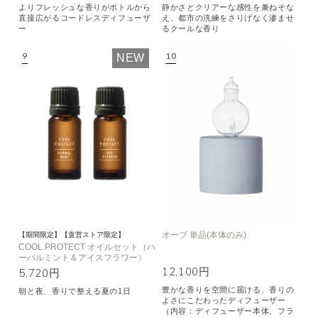
よりフレッシュな香りがボトルから
静かさとクリアーな感性を兼ねそな
直接広がるコードレスディフューザ
え、都市の洗練をさりげなく滲ませ
ー
るクールな香り
NEW
オーブ 単品(本体のみ)
【期間限定】【直営ストア限定】
COOL PROTECT オイルセット（ハ
ーバルミント＆アイスフラワー）
12,100円
5,720円
豊かな香りを空間に届ける、香りの
朝と夜、香りで整える夏の1日
よさにこだわったディフューザー
（内容：ディフューザー本体、フラ