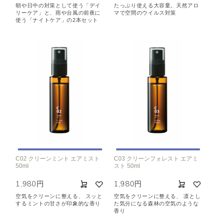
朝や日中の対策として使う「デイ
たっぷり使える大容量。天然アロ
リーケア」と、雨や台風の前夜に
マで
空間のウイルス対策
使う「ナイトケア」の2本セット
C02 クリーンミント エアミスト
C03 クリーンフォレスト エアミ
50ml
スト 50ml
1,980円
1,980円
空気をクリーンに整える、 スッと
空気をクリーンに整える、 凛とし
するミントの甘さが印象的な香り
た気分になる森林の空気のような
香り