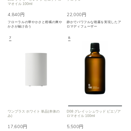
マオイル 100ml
4,840円
22,000円
フローラルの華やかさと柑橘の爽や
静かでパワフルな噴霧を実現したア
かさが融け合う
ロマディフューザー
ワンプラス ホワイト 単品(本体の
D08 グレイッシュウッド ピエゾア
み)
ロマオイル 100ml
17,600円
5,500円