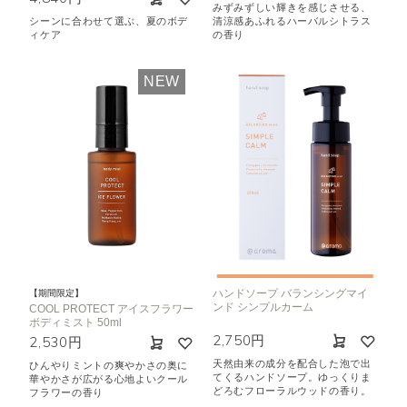
みずみずしい輝きを感じさせる、
シーンに合わせて選ぶ、夏のボデ
清涼感あふれるハーバルシトラス
ィケア
の香り
NEW
ハンドソープ バランシングマイ
【期間限定】
ンド シンプルカーム
COOL PROTECT アイスフラワー
ボディミスト 50ml
2,750円
2,530円
天然由来の成分を配合した泡で出
ひんやりミントの爽やかさの奥に
てくるハンドソープ。ゆっくりま
華やかさが広がる心地よいクール
どろむフローラルウッドの香り。
フラワーの香り