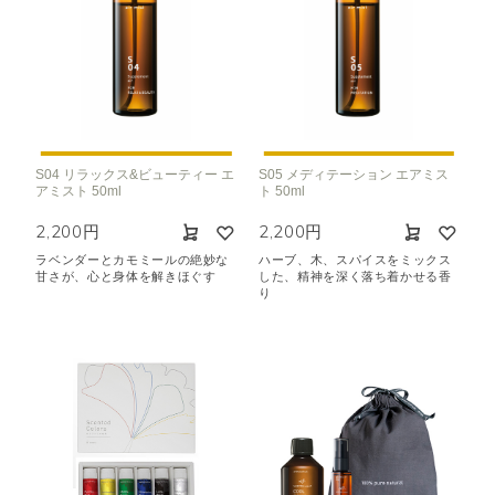
S04 リラックス&ビューティー エ
S05 メディテーション エアミス
アミスト 50ml
ト 50ml
2,200円
2,200円
ラベンダーとカモミールの絶妙な
ハーブ、木、スパイスをミックス
甘さが、心と身体を解きほぐす
した、精神を深く落ち着かせる香
り