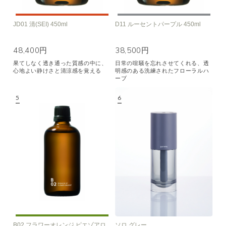
JD01 清(SEI) 450ml
D11 ルーセントパープル 450ml
48,400円
38,500円
果てしなく透き通った質感の中に、
日常の喧騒を忘れさせてくれる、透
心地よい静けさと清涼感を覚える
明感のある洗練されたフローラルハ
ーブ
B02 フラワーオレンジ ピエゾアロ
ソロ グレー