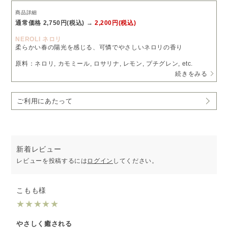
商品詳細
通常価格 2,750円(税込) →
2,200円(税込)
NEROLI ネロリ
柔らかい春の陽光を感じる、可憐でやさしいネロリの香り
原料：ネロリ, カモミール, ロサリナ, レモン, プチグレン, etc.
続きをみる
種類：
フローラル
機能：
リラックス
、
ビューティー
ご利用にあたって
ネロリの香りは香水をはじめ、化粧品や食品などのさまざまな場面
で親しまれています。
手摘みで集められた花は、新鮮さを保つため収穫後すぐに蒸留され
ます。明るい爽やかさとフローラルな華やかさを併せ持った香り
で、ストレスを和らげて気持ちを安定させてくれます。
小さな花々が可愛らしくほころんだ様子を思わせる、穏やかな表情
新着レビュー
を持つブレンドです。
レビューを投稿するには
ログイン
してください。
ネロリについて詳しくはこちら
［AROMA SOMMELIER］ネロリの香りと効能・使い方
こもも様
期間限定シリーズ
SPRING ESSENCE
★
★
★
★
★
一年で最も自然の香りが華やぐ春を存分に味わうことができるシリ
ーズです。
やさしく癒される
春に開花や収穫期を迎える「ネロリ」「マグノリア」「ブラッドオ