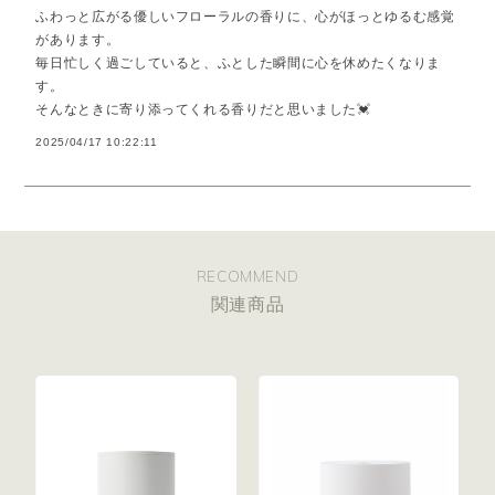
レンジ」の香りが持つ魅力を活かしながら、100%天然のエッセン
ふわっと広がる優しいフローラルの香りに、心がほっとゆるむ感覚
シャルオイルのみをブレンドして、春の訪れを感じる爽やかな香り
があります。
をデザインしました。
毎日忙しく過ごしていると、ふとした瞬間に心を休めたくなりま
す。
そんなときに寄り添ってくれる香りだと思いました💓
2025/04/17 10:22:11
RECOMMEND
関連商品