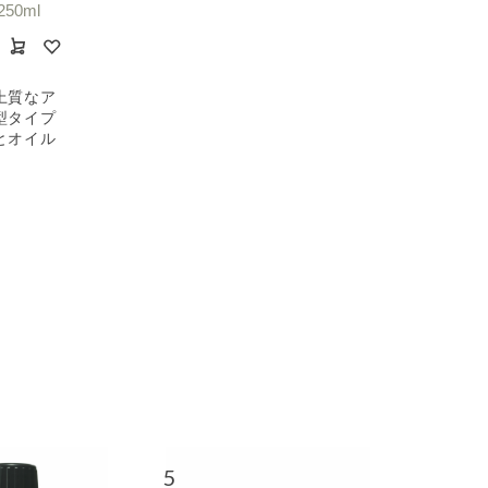
50ml
上質なア
型タイプ
とオイル