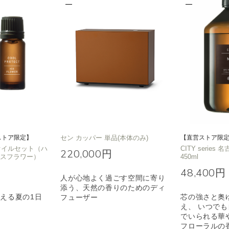
ストア限定】
セン カッパー 単品(本体のみ)
【直営ストア限
T オイルセット（ハ
CITY series 
220,000円
イスフラワー）
450ml
48,400円
人が心地よく過ごす空間に寄り
添う、天然の香りのためのディ
える夏の1日
芯の強さと奥
フューザー
え、 いつで
でいられる華
フローラルの