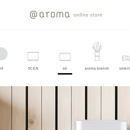
All
SCEN
air
aroma branch
select