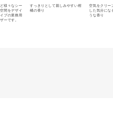
など様々なシー
すっきりとして親しみやすい柑
空気をクリー
マ空間をデザイ
橘の香り
した気分にな
タイプの業務用
うな香り
ーザーです。