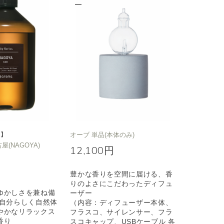
定】
オーブ 単品(本体のみ)
名古屋(NAGOYA)
12,100円
豊かな香りを空間に届ける、香
りのよさにこだわったディフュ
ゆかしさを兼ね備
ーザー
も自分らしく自然体
（内容：ディフューザー本体、
やかなリラックス
フラスコ、サイレンサー、フラ
香り
スコキャップ、USBケーブル 各