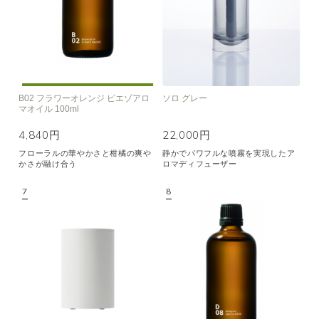
B02 フラワーオレンジ ピエゾアロ
ソロ グレー
マオイル 100ml
4,840円
22,000円
フローラルの華やかさと柑橘の爽や
静かでパワフルな噴霧を実現したア
かさが融け合う
ロマディフューザー