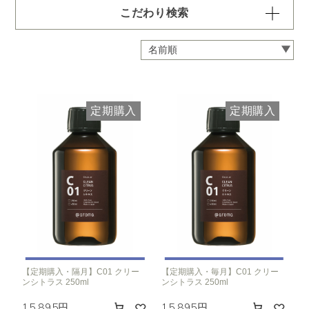
こだわり検索
容量・用途で絞り込む
※一つお選びください
定期 ディフューザー付きコース
定期 ピエゾ専用オイル
定期購入
定期購入
定期 業務用オイル250ml
定期 業務用オイル450ml
頻度で絞り込む
※一つお選びください
毎月お届け
隔月お届け
3か月に1度
クリア
【定期購入・隔月】C01 クリー
【定期購入・毎月】C01 クリー
ンシトラス 250ml
ンシトラス 250ml
15,895円
15,895円