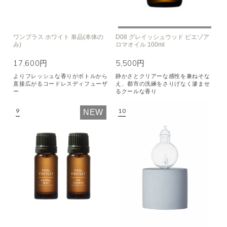
ワンプラス ホワイト 単品(本体の
D08 グレイッシュウッド ピエゾア
み)
ロマオイル 100ml
17,600円
5,500円
よりフレッシュな香りがボトルから
静かさとクリアーな感性を兼ねそな
直接広がるコードレスディフューザ
え、都市の洗練をさりげなく滲ませ
ー
るクールな香り
NEW