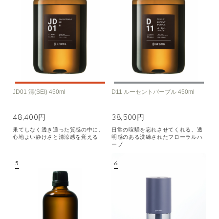
JD01 清(SEI) 450ml
D11 ルーセントパープル 450ml
48,400円
38,500円
果てしなく透き通った質感の中に、
日常の喧騒を忘れさせてくれる、透
心地よい静けさと清涼感を覚える
明感のある洗練されたフローラルハ
ーブ