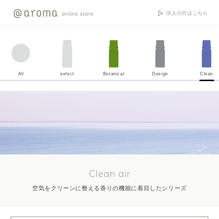
法人の方はこちら
All
select
Botanical
Design
Clean
Clean air
空気をクリーンに整える香りの機能に着目したシリーズ