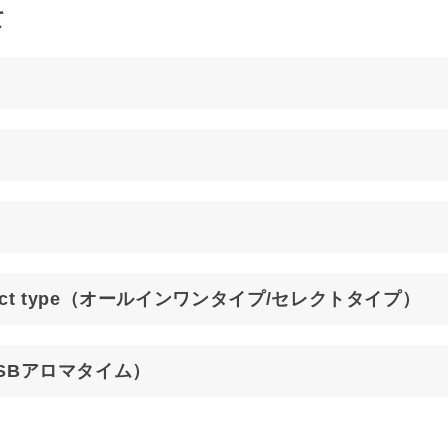
て
）
 / select type（オールインワンタイプ/セレクトタイプ）
e（USBアロマタイム）