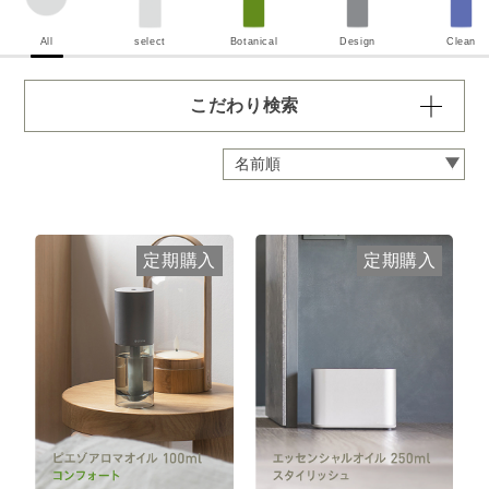
All
select
Botanical
Design
Clean
こだわり検索
容量・用途で絞り込む
※一つお選びください
定期 ディフューザー付きコース
定期 ピエゾ専用オイル
定期購入
定期購入
定期 業務用オイル250ml
定期 業務用オイル450ml
頻度で絞り込む
※一つお選びください
毎月お届け
隔月お届け
3か月に1度
クリア