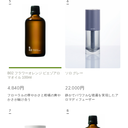
B02 フラワーオレンジ ピエゾアロ
ソロ グレー
マオイル 100ml
4,840円
22,000円
フローラルの華やかさと柑橘の爽や
静かでパワフルな噴霧を実現したア
かさが融け合う
ロマディフューザー