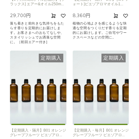
ラックス] エアー&オイル250m...
ォート]ピエゾアロマオイル1...
29,700円
8,360円
落ち着きと前向きな気持ちをもた
植物の心地よさを感じるような快
らす香りを定期的にお届けしま
適な空間をつくりだす香りを定期
す。お客さまへのおもてなしや、
的にお届けします。ご自宅やワー
スタイリッシュでお洒落な空間
クスペースなどの空間に。
に。［初回エアー付き]
定期購入
定期購入
【定期購入・隔月】B01 オレンジ
【定期購入・毎月】B01 オレンジ
グレープフルーツ ピエゾアロ...
グレープフルーツ ピエゾアロ...