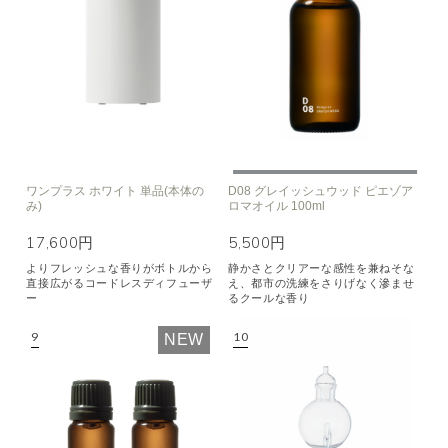
ワンプラス ホワイト 単品(本体の
D08 グレイッシュウッド ピエゾア
み)
ロマオイル 100ml
17,600円
5,500円
よりフレッシュな香りがボトルから
静かさとクリアーな感性を兼ねそな
直接広がるコードレスディフューザ
え、都市の洗練をさりげなく滲ませ
ー
るクールな香り
NEW