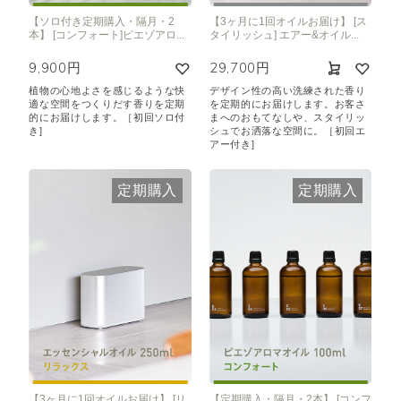
【ソロ付き定期購入・隔月・2
【3ヶ月に1回オイルお届け】 [ス
本】 [コンフォート]ピエゾアロ...
タイリッシュ] エアー&オイル...
9,900円
29,700円
植物の心地よさを感じるような快
デザイン性の高い洗練された香り
適な空間をつくりだす香りを定期
を定期的にお届けします。お客さ
的にお届けします。［初回ソロ付
まへのおもてなしや、スタイリッ
き]
シュでお洒落な空間に。［初回エ
アー付き]
定期購入
定期購入
【3ヶ月に1回オイルお届け】 [リ
【定期購入・隔月・2本】 [コンフ