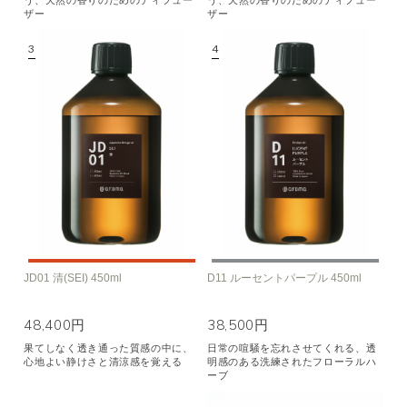
ザー
ザー
JD01 清(SEI) 450ml
D11 ルーセントパープル 450ml
48,400円
38,500円
果てしなく透き通った質感の中に、
日常の喧騒を忘れさせてくれる、透
心地よい静けさと清涼感を覚える
明感のある洗練されたフローラルハ
ーブ