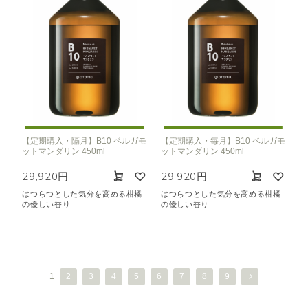
【定期購入・隔月】B10 ベルガモ
【定期購入・毎月】B10 ベルガモ
ットマンダリン 450ml
ットマンダリン 450ml
29,920円
29,920円
はつらつとした気分を高める柑橘
はつらつとした気分を高める柑橘
の優しい香り
の優しい香り
1
2
3
4
5
6
7
8
9