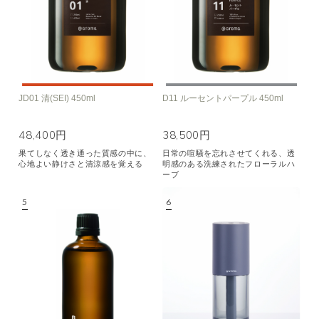
JD01 清(SEI) 450ml
D11 ルーセントパープル 450ml
48,400円
38,500円
果てしなく透き通った質感の中に、
日常の喧騒を忘れさせてくれる、透
心地よい静けさと清涼感を覚える
明感のある洗練されたフローラルハ
ーブ