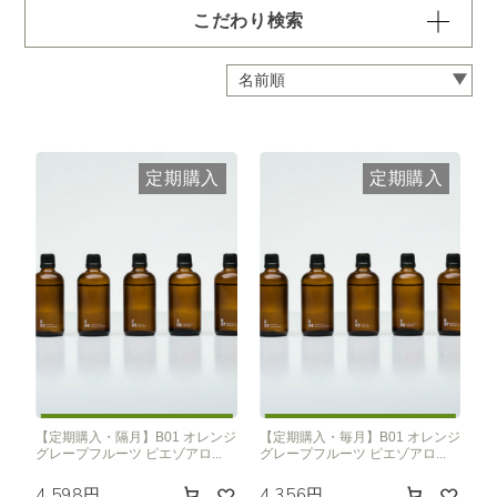
こだわり検索
容量・用途で絞り込む
※一つお選びください
定期 ディフューザー付きコース
定期 ピエゾ専用オイル
定期購入
定期購入
定期 業務用オイル250ml
定期 業務用オイル450ml
頻度で絞り込む
※一つお選びください
毎月お届け
隔月お届け
3か月に1度
クリア
【定期購入・隔月】B01 オレンジ
【定期購入・毎月】B01 オレンジ
グレープフルーツ ピエゾアロ...
グレープフルーツ ピエゾアロ...
4,598円
4,356円