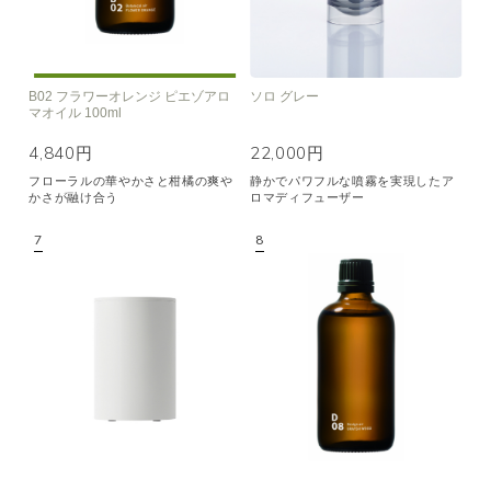
B02 フラワーオレンジ ピエゾアロ
ソロ グレー
マオイル 100ml
4,840円
22,000円
フローラルの華やかさと柑橘の爽や
静かでパワフルな噴霧を実現したア
かさが融け合う
ロマディフューザー