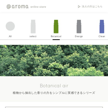
法人の方はこちら
All
select
Botanical
Design
Clean
Botanical air
植物から抽出した香りの力をシンプルに実感できるシリーズ