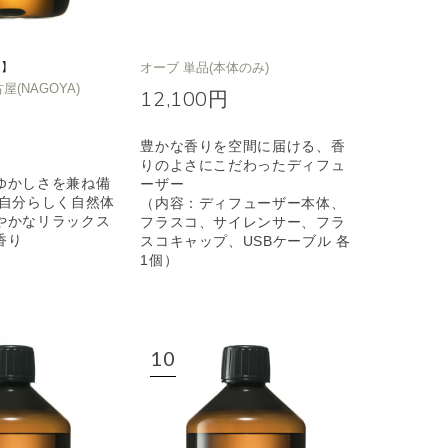
定】
オーブ 単品(本体のみ)
名古屋(NAGOYA)
12,100円
豊かな香りを空間に届ける、香
りのよさにこだわったディフュ
ゆかしさを兼ね備
ーザー
も自分らしく自然体
（内容：ディフューザー本体、
やかなリラックス
フラスコ、サイレンサー、フラ
香り
スコキャップ、USBケーブル 各
1個）