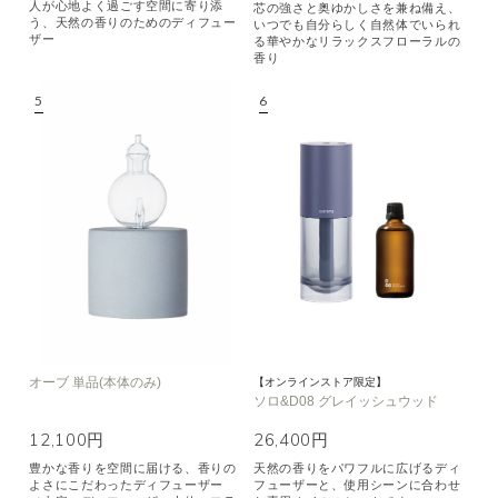
人が心地よく過ごす空間に寄り添
芯の強さと奥ゆかしさを兼ね備え、
う、天然の香りのためのディフュー
いつでも自分らしく自然体でいられ
ザー
る華やかなリラックスフローラルの
香り
オーブ 単品(本体のみ)
【オンラインストア限定】
ソロ&D08 グレイッシュウッド
12,100円
26,400円
豊かな香りを空間に届ける、香りの
天然の香りをパワフルに広げるディ
よさにこだわったディフューザー
フューザーと、使用シーンに合わせ