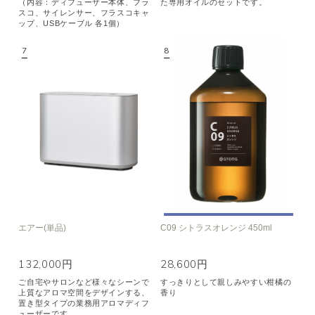
（内容：ディフューザー本体、フラ
た専用オイルのセットです。
スコ、サイレンサー、フラスコキャ
ップ、USBケーブル 各1個）
エアー(単品)
C09 シトラスオレンジ 450ml
132,000円
28,600円
ご自宅やサロンなど様々なシーンで
すっきりとして親しみやすい柑橘の
上質なアロマ空間をデザインする、
香り
置き型タイプの業務用アロマディフ
ューザーです。