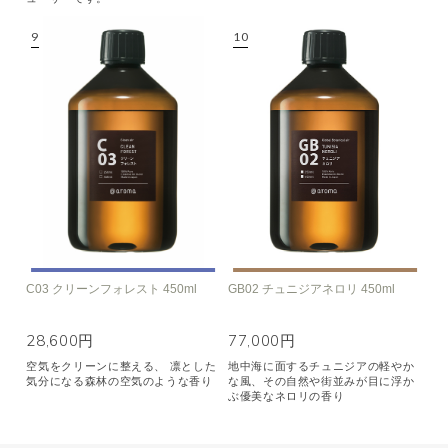
C03 クリーンフォレスト 450ml
GB02 チュニジアネロリ 450ml
28,600円
77,000円
空気をクリーンに整える、 凛とした
地中海に面するチュニジアの軽やか
気分になる森林の空気のような香り
な風、その自然や街並みが目に浮か
ぶ優美なネロリの香り