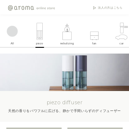
法人の方はこちら
All
piezo
nebulizing
fan
car
piezo diffuser
天然の香りをパワフルに広げる、静かで手間いらずのディフューザー