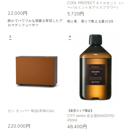
COOL PROTECT オイルセット（ハ
ーバルミント＆アイスフラワー）
22,000円
5,720円
静かでパワフルな噴霧を実現したア
朝と夜、香りで整える夏の1日
ロマディフューザー
セン カッパー 単品(本体のみ)
【直営ストア限定】
CITY series 名古屋(NAGOYA)
450ml
220,000円
48,400円