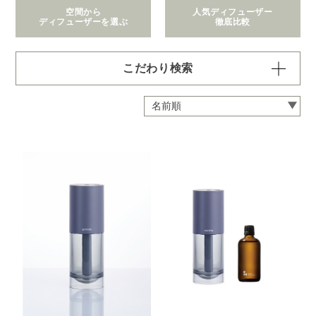
空間から
人気ディフューザー
ディフューザーを選ぶ
徹底比較
こだわり検索
価格で絞り込む
※一つお選びください
～1,100円
1,101～2,200円
2,201～6,600円
6,601～22,000円
22,001～308,000円
拡散範囲で絞り込む
※一つお選びください
身の回り
～3畳
4～8畳
9～12畳
13～40畳
41～90畳
クリア