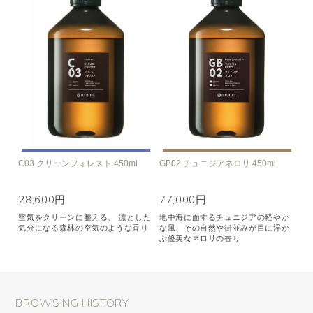
C03 クリーンフォレスト 450ml
GB02 チュニジアネロリ 450ml
28,600円
77,000円
空気をクリーンに整える、 凛とした
地中海に面するチュニジアの軽やか
気分になる森林の空気のような香り
な風、その自然や街並みが目に浮か
ぶ優美なネロリの香り
BROWSING HISTORY