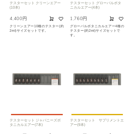
テスターセット クリーンエアー
テスターセット グローバルボタ
空気清浄･消臭
集中
眠り
(10本)
ニカルエアー(4本)
ビューティ
マインドフルネス
4,400円
1,760円
おもてなし
クリーンエアー10種のテスター(約
グローバルボタニカルエアー4種の
2ml)サイズセットです。
テスター(約2ml)サイズセットで
す。
種類で絞り込む
※一つお選びください
シトラス
オレンジ
ハーバル
ラベンダー
ミント
ウッド
ユーカリ
フローラル
エキゾチック
ヒノキ
和
クリア
テスターセット ジャパニーズボ
テスターセット サプリメントエ
タニカルエアー(7本)
アー(9本)