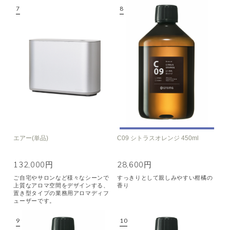
エアー(単品)
C09 シトラスオレンジ 450ml
132,000円
28,600円
ご自宅やサロンなど様々なシーンで
すっきりとして親しみやすい柑橘の
上質なアロマ空間をデザインする、
香り
置き型タイプの業務用アロマディフ
ューザーです。