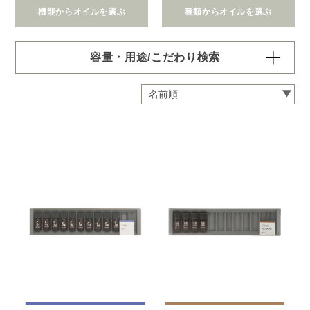
機能からオイルを選ぶ
種類からオイルを選ぶ
容量・用途/こだわり検索
・
用途・機能・種類 の項目ごとに選択肢からひとつずつ選
択できます。選択するたびに絞り込まれていき、項目内で
の複数選択はできません。
・
絞込み条件を変更したいときは「クリア」で一度すべてリ
セットしてから、選択してください。
容量・用途で絞り込む
※一つお選びください
オイル10ml
大容量オイル250/450ml
ピエゾ専用オイル
ブランチ・スティック専用オイル
機能で絞り込む
※一つお選びください
リラックス
リフレッシュ