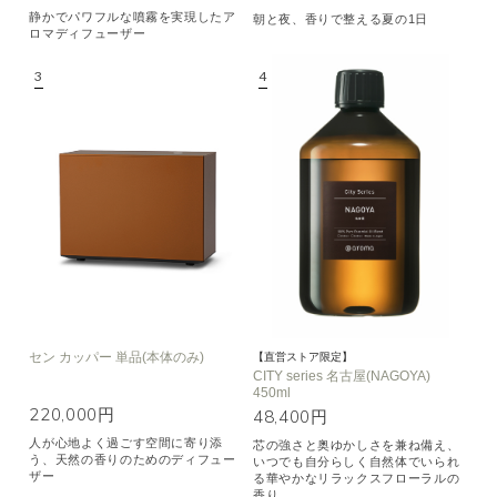
静かでパワフルな噴霧を実現したア
朝と夜、香りで整える夏の1日
ロマディフューザー
セン カッパー 単品(本体のみ)
【直営ストア限定】
CITY series 名古屋(NAGOYA)
450ml
220,000円
48,400円
人が心地よく過ごす空間に寄り添
芯の強さと奥ゆかしさを兼ね備え、
う、天然の香りのためのディフュー
いつでも自分らしく自然体でいられ
ザー
る華やかなリラックスフローラルの
香り