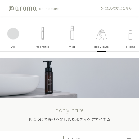
法人の方はこちら
All
fragrance
mist
body care
original
body care
肌につけて香りを楽しめるボディケアアイテム