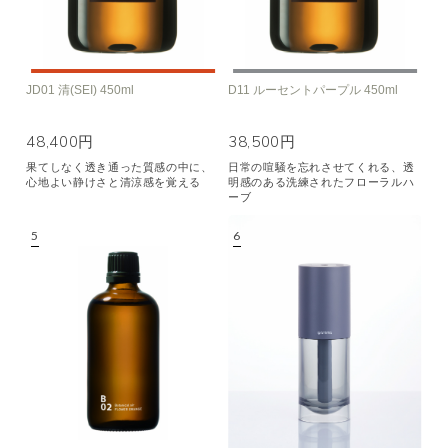
JD01 清(SEI) 450ml
D11 ルーセントパープル 450ml
48,400円
38,500円
果てしなく透き通った質感の中に、
日常の喧騒を忘れさせてくれる、透
心地よい静けさと清涼感を覚える
明感のある洗練されたフローラルハ
ーブ