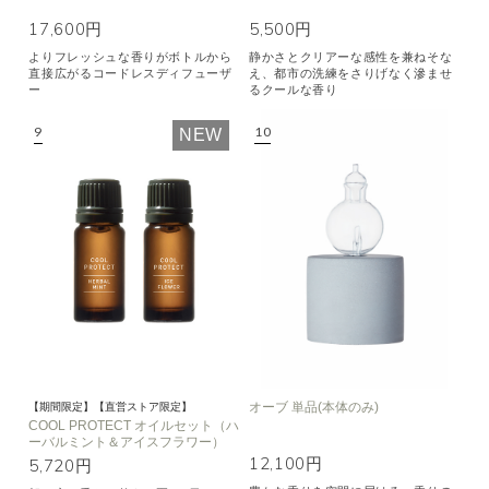
17,600円
5,500円
よりフレッシュな香りがボトルから
静かさとクリアーな感性を兼ねそな
直接広がるコードレスディフューザ
え、都市の洗練をさりげなく滲ませ
ー
るクールな香り
NEW
オーブ 単品(本体のみ)
【期間限定】【直営ストア限定】
COOL PROTECT オイルセット（ハ
ーバルミント＆アイスフラワー）
12,100円
5,720円