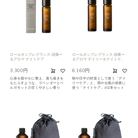
ロールオンフレグランス 頭痛ー
ロールオンフレグランス 頭痛ー
るアロマ ナイトケア
るアロマ デイリー＆ナイトケ...
3,300円
6,160円
心身を穏やかに整え、落ち着きを
朝や日中の対策として使う「デイ
もたらすような、ラベンダーとベ
リーケア」と、雨や台風の前夜に
ルガモットの甘くやさしい香り
使う「ナイトケア」の2本セット