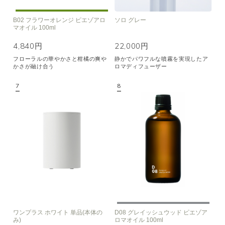
B02 フラワーオレンジ ピエゾアロ
ソロ グレー
マオイル 100ml
4,840円
22,000円
フローラルの華やかさと柑橘の爽や
静かでパワフルな噴霧を実現したア
かさが融け合う
ロマディフューザー
ワンプラス ホワイト 単品(本体の
D08 グレイッシュウッド ピエゾア
み)
ロマオイル 100ml