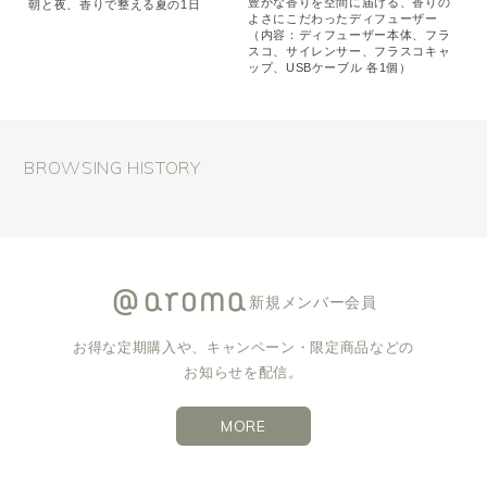
豊かな香りを空間に届ける、香りの
朝と夜、香りで整える夏の1日
よさにこだわったディフューザー
（内容：ディフューザー本体、フラ
スコ、サイレンサー、フラスコキャ
ップ、USBケーブル 各1個）
BROWSING HISTORY
新規メンバー会員
お得な定期購入や、キャンペーン・限定商品などの
お知らせを配信。
MORE