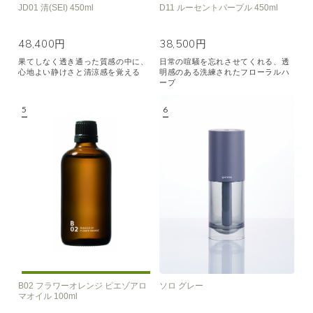
JD01 清(SEI) 450ml
D11 ルーセントパープル 450ml
48,400円
38,500円
果てしなく透き通った質感の中に、
日常の喧騒を忘れさせてくれる、透
心地よい静けさと清涼感を覚える
明感のある洗練されたフローラルハ
ーブ
B02 フラワーオレンジ ピエゾアロ
ソロ グレー
マオイル 100ml