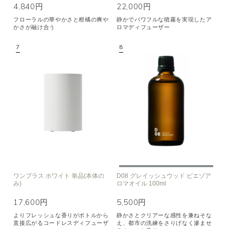
4,840円
22,000円
フローラルの華やかさと柑橘の爽や
静かでパワフルな噴霧を実現したア
かさが融け合う
ロマディフューザー
ワンプラス ホワイト 単品(本体の
D08 グレイッシュウッド ピエゾア
み)
ロマオイル 100ml
17,600円
5,500円
よりフレッシュな香りがボトルから
静かさとクリアーな感性を兼ねそな
直接広がるコードレスディフューザ
え、都市の洗練をさりげなく滲ませ