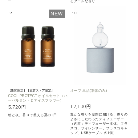
ー
るクールな香り
NEW
オーブ 単品(本体のみ)
【期間限定】【直営ストア限定】
COOL PROTECT オイルセット（ハ
ーバルミント＆アイスフラワー）
12,100円
5,720円
豊かな香りを空間に届ける、香りの
朝と夜、香りで整える夏の1日
よさにこだわったディフューザー
（内容：ディフューザー本体、フラ
スコ、サイレンサー、フラスコキャ
ップ、USBケーブル 各1個）