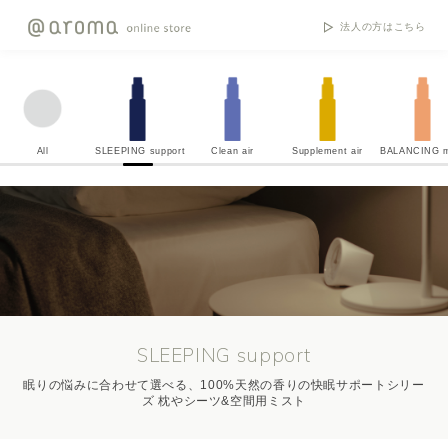
法人の方はこちら
All
SLEEPING support
Clean air
Supplement air
BALANCING m
SLEEPING support
眠りの悩みに合わせて選べる、100%天然の香りの快眠サポートシリー
ズ 枕やシーツ&空間用ミスト