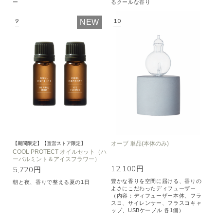
ー
るクールな香り
NEW
オーブ 単品(本体のみ)
【期間限定】【直営ストア限定】
COOL PROTECT オイルセット（ハ
ーバルミント＆アイスフラワー）
12,100円
5,720円
豊かな香りを空間に届ける、香りの
朝と夜、香りで整える夏の1日
よさにこだわったディフューザー
（内容：ディフューザー本体、フラ
スコ、サイレンサー、フラスコキャ
ップ、USBケーブル 各1個）