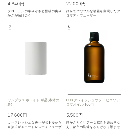
4,840円
22,000円
フローラルの華やかさと柑橘の爽や
静かでパワフルな噴霧を実現したア
かさが融け合う
ロマディフューザー
ワンプラス ホワイト 単品(本体の
D08 グレイッシュウッド ピエゾア
み)
ロマオイル 100ml
17,600円
5,500円
よりフレッシュな香りがボトルから
静かさとクリアーな感性を兼ねそな
直接広がるコードレスディフューザ
え、都市の洗練をさりげなく滲ませ