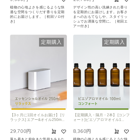
植物の心地よさを感じるような快
デザイン性の高い洗練された香り
適な空間をつくりだす香りを定期
を定期的にお届けします。お客さ
的にお届けします。［初回ソロ付
まへのおもてなしや、スタイリッ
き]
シュでお洒落な空間に。［初回エ
アー付き]
定期購入
定期購入
【3ヶ月に1回オイルお届け】 [リ
【定期購入・隔月・2本】 [コンフ
ラックス] エアー&オイル250m...
ォート]ピエゾアロマオイル1...
29,700円
8,360円
落ち着きと前向きな気持ちをもた
植物の心地よさを感じるような快