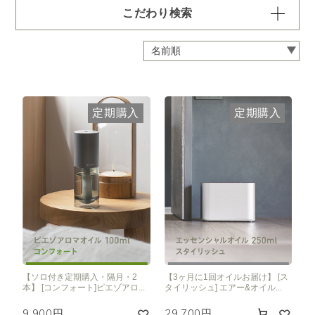
こだわり検索
容量・用途で絞り込む
※一つお選びください
定期 ディフューザー付きコース
定期 ピエゾ専用オイル
定期購入
定期購入
定期 業務用オイル250ml
定期 業務用オイル450ml
頻度で絞り込む
※一つお選びください
毎月お届け
隔月お届け
3か月に1度
クリア
【ソロ付き定期購入・隔月・2
【3ヶ月に1回オイルお届け】 [ス
本】 [コンフォート]ピエゾアロ...
タイリッシュ] エアー&オイル...
9,900円
29,700円