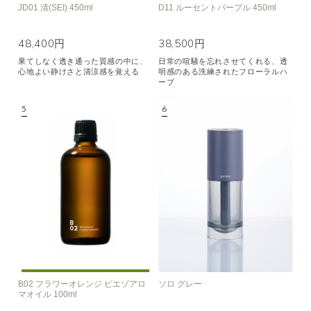
JD01 清(SEI) 450ml
D11 ルーセントパープル 450ml
48,400円
38,500円
果てしなく透き通った質感の中に、
日常の喧騒を忘れさせてくれる、透
心地よい静けさと清涼感を覚える
明感のある洗練されたフローラルハ
ーブ
B02 フラワーオレンジ ピエゾアロ
ソロ グレー
マオイル 100ml