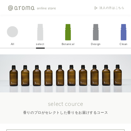
法人の方はこちら
All
select
Botanical
Design
Clean
select cource
香りのプロがセレクトした香りをお届けするコース