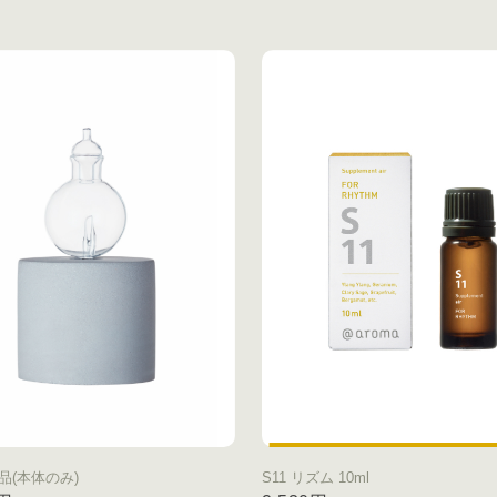
品(本体のみ)
S11 リズム 10ml