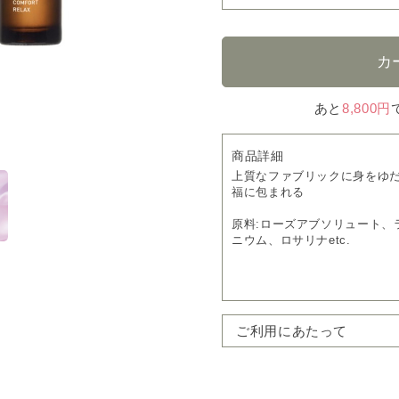
あと
8,800円
商品詳細
上質なファブリックに身をゆ
福に包まれる
原料:ローズアブソリュート、
ニウム、ロサリナetc.
種類:
ラベンダー
フローラル
機能:
リラックス
ご利用にあたって