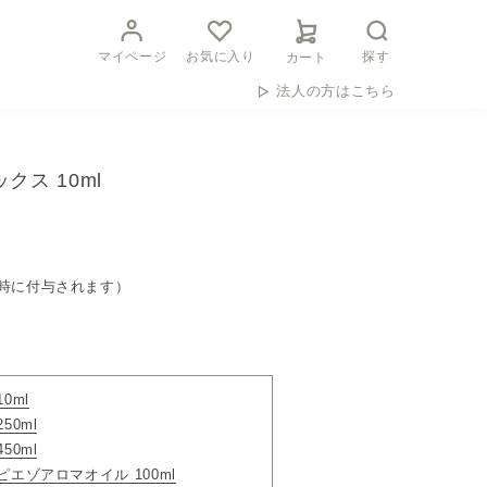
マイページ
お気に入り
探す
カート
法人の方はこちら
クス 10ml
時に付与されます）
0ml
50ml
50ml
ピエゾアロマオイル 100ml