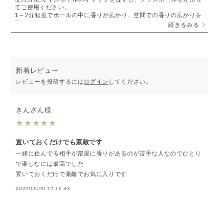
てご使用ください。
1～2分程度でボールの中に香りが広がり、空間での香りの広がりを
確かめることができます。
続きをみる
◆小さなサイズで持ち運び便利 10mlオイルボトルがすっぽり入り、
手のひらに収まるサイズ感。
コンパクトサイズで数種類のオイル提案時にも複数個持って行くこ
とができます。
新着レビュー
◆インテリアに映えるフォルム
レビューを投稿するには
ログイン
してください。
繊細で高級感のあるフォルムが特徴のグラスボールは、お部屋に置
いておくだけでオシャレなインテリアに。
香りを楽しみたいときにはそっと手に取り小さな空間の優しく広が
る香りを感じてください。
きんさん様
★
★
★
★
★
内容:アロマグラスボール(2個)
サイズ:高さ94mm×直径47mm
置いておくだけでも素敵です
一緒に住んでる相手が部屋に香りがあるのが苦手な人なのでひとり
で楽しむには最高でした
置いておくだけで素敵でお気に入りです
2022/09/20 12:19:33