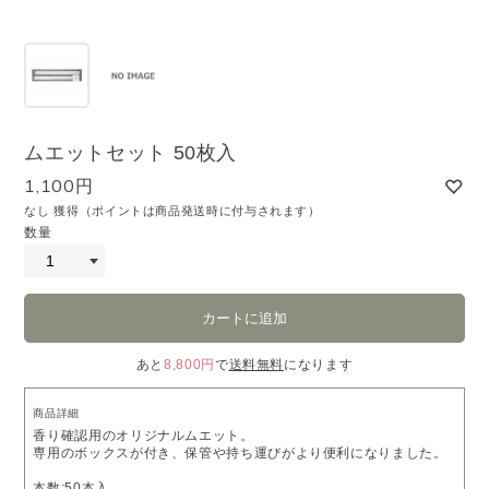
ムエットセット 50枚入
1,100円
なし 獲得（ポイントは商品発送時に付与されます）
数量
あと
8,800円
で
送料無料
になります
商品詳細
香り確認用のオリジナルムエット。
専用のボックスが付き、保管や持ち運びがより便利になりました。
本数:50本入