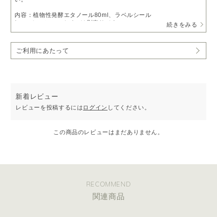
内容：植物性発酵エタノール80ml、ラベルシール
* エッセンシャルオイルは別売りです。
続きをみる
【使用方法】
1. ボトルの蓋と中栓を取り外してください。
ご利用にあたって
2. お好みの@aromaのエッセンシャルオイル約20ml（10ml×2本）
をゆっくりと注いでください。
3. ボトルに中栓を取り付け蓋を閉め、よく振ってからご使用くださ
い。
* 付属のラベルシールは、お使いになったエッセンシャルオイルの
名称と日付を記入いただき、ボトルの底面に貼ってお使いくださ
新着レビュー
い。
レビューを投稿するには
ログイン
してください。
この商品のレビューはまだありません。
RECOMMEND
関連商品