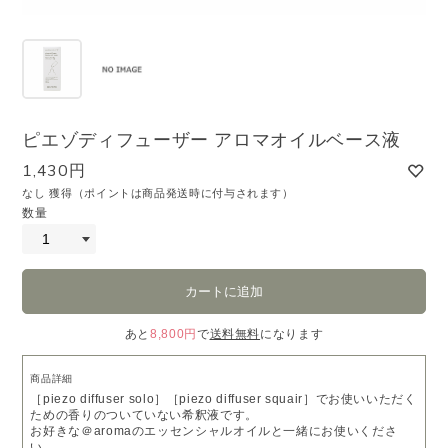
ピエゾディフューザー アロマオイルベース液
1,430円
なし 獲得（ポイントは商品発送時に付与されます）
数量
あと
8,800円
で
送料無料
になります
商品詳細
［piezo diffuser solo］［piezo diffuser squair］でお使いいただく
ための香りのついていない希釈液です。
お好きな＠aromaのエッセンシャルオイルと一緒にお使いくださ
い。