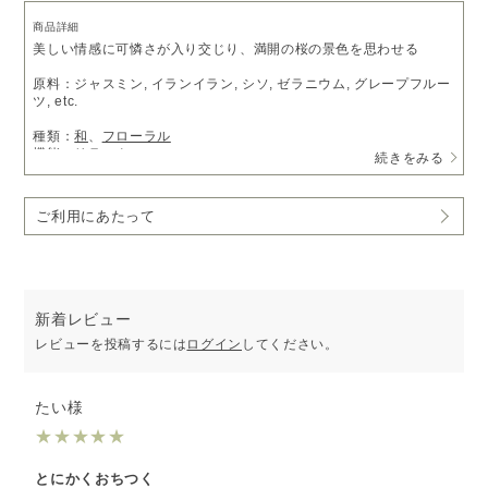
商品詳細
美しい情感に可憐さが入り交じり、満開の桜の景色を思わせる
原料：ジャスミン, イランイラン, シソ, ゼラニウム, グレープフルー
ツ, etc.
種類：
和
、
フローラル
機能：
リラックス
続きをみる
※ピエゾディフューザー「
ソロ
」をご利用の方は、
アロマオイルベ
ース液
で希釈いただくことでお使いいただけます。
ご利用にあたって
新着レビュー
レビューを投稿するには
ログイン
してください。
たい様
★
★
★
★
★
とにかくおちつく