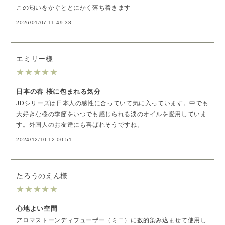
この匂いをかぐととにかく落ち着きます
2026/01/07 11:49:38
エミリー様
★
★
★
★
★
日本の春 桜に包まれる気分
JDシリーズは日本人の感性に合っていて気に入っています。中でも
大好きな桜の季節をいつでも感じられる淡のオイルを愛用していま
す。外国人のお友達にも喜ばれそうですね。
2024/12/10 12:00:51
たろうのえん様
★
★
★
★
★
心地よい空間
アロマストーンディフューザー（ミニ）に数的染み込ませて使用し