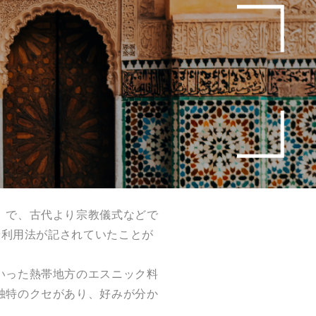
）で、古代より宗教儀式などで
や利用法が記されていたことが
いった熱帯地方のエスニック料
独特のクセがあり、好みが分か