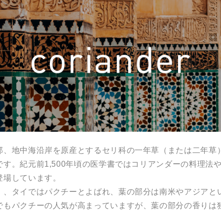
部、地中海沿岸を原産とするセリ科の一年草（または二年草
す。紀元前1,500年頃の医学書ではコリアンダーの料理法
登場しています。
）、タイではパクチーとよばれ、葉の部分は南米やアジアと
でもパクチーの人気が高まっていますが、葉の部分の香りは