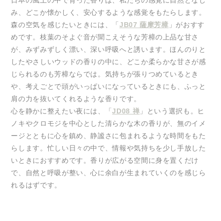
日本の風土の中で育った香りは、私たちの感覚に自然となじ
み、どこか懐かしく、安心するような感覚をもたらします。
森の空気を感じたいときには、「
JB07 薩摩芳樟
」がおすす
めです。枝葉のそよぐ音が聞こえそうな芳樟の上品な甘さ
が、みずみずしく漂い、深い呼吸へと誘います。ほんのりと
したやさしいウッドの香りの中に、どこか柔らかな甘さが感
じられるのも芳樟ならでは。気持ちが張りつめているとき
や、考えごとで頭がいっぱいになっているときにも、ふっと
肩の力を抜いてくれるような香りです。
心を静かに整えたい夜には、「
JD08 禅
」という選択も。ヒ
ノキやクロモジを中心とした清らかな木の香りが、無のイメ
ージとともに心を鎮め、静謐さに包まれるような時間をもた
らします。忙しい日々の中で、情報や気持ちを少し手放した
いときにおすすめです。香りが広がる空間に身を置くだけ
で、自然と呼吸が整い、心に余白が生まれていくのを感じら
れるはずです。