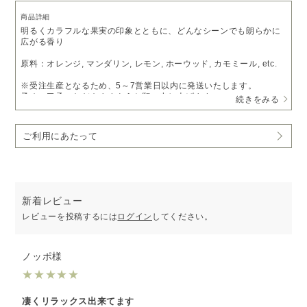
商品詳細
明るくカラフルな果実の印象とともに、どんなシーンでも朗らかに
広がる香り
原料：オレンジ, マンダリン, レモン, ホーウッド, カモミール, etc.
※受注生産となるため、5～7営業日以内に発送いたします。
予めご了承いただきますようお願い申し上げます。
続きをみる
※ピエゾディフューザー「
ソロ
」をご利用の方は、
アロマオイルベ
ース液
で希釈いただくことでお使いいただけます。
ご利用にあたって
新着レビュー
レビューを投稿するには
ログイン
してください。
ノッポ様
★
★
★
★
★
凄くリラックス出来てます