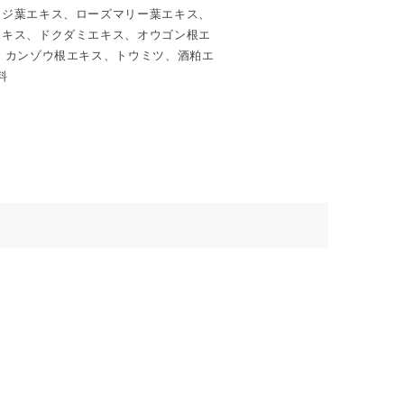
ージ葉エキス、ローズマリー葉エキス、
アウトドアシーンに
エキス、ドクダミエキス、オウゴン根エ
リフレッシュに
替えたいとき
、カンゾウ根エキス、トウミツ、酒粕エ
料
る「COOL PROTECT」シリーズ。
、蒸し暑い季節の空気や気分をすっきり
添うシリーズです。
きを、外でも家でも心地よく整える
は、天然精油の清涼感と心地よさをイメージ