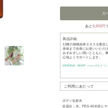
あと
8,800円
商品詳細
12種の植物由来エキスを配合
身体まで全身にお使いいただ
みずみずしい潤いとともに、
心地よくサポートします。
HERBAL MINT ハーバルミン
みずみずしい輝きを感じさせ
香り
原料：レモングラス, ペパーミン
ーカリ, etc.
ご利用にあたって
紫外線や冷房による乾燥が気
肌にひと吹きするだけで、み
ボディ化粧水
りが広がり、夏の日常を軽や
全成分：水、PEG-40水添