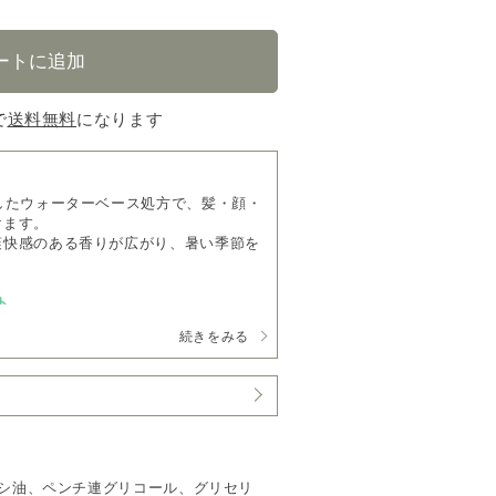
で
送料無料
になります
したウォーターベース処方で、髪・顔・
けます。
爽快感のある香りが広がり、暑い季節を
ト
る、清涼感あふれるハーバルシトラスの
続きをみる
ト, ティートリー, 北海道ハッカ, ユ
になる季節にもおすすめです。
ずみずしい潤いとともに清涼感のある香
かに彩ります。
ヒマシ油、ペンチ連グリコール、グリセリ