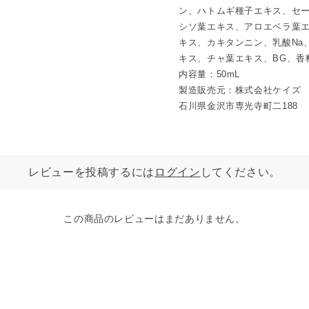
おすすめのシーン
ン、ハトムギ種子エキス、セ
・キャンプやピクニックなど
シソ葉エキス、アロエベラ葉
・ランニングやスポーツ後の
・外出先で手軽に気分を切り
キス、カキタンニン、乳酸Na
キス、チャ葉エキス、BG、香
期間限定シリーズ
内容量：50mL
COOL PROTECT
製造販売元：株式会社ケイズ
涼やかな香りで、夏を心地よく守
100％天然精油のブレンドが
石川県金沢市専光寺町二188
と整えます。
夏のさまざまなシーンに寄り
［COLUMN］季節のひとと
レビューを投稿するには
ログイン
してください。
※「COOL PROTECT」
したシリーズ名です。
この商品のレビューはまだありません。