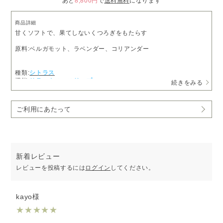
あと
8,800円
で
送料無料
になります
商品詳細
甘くソフトで、果てしないくつろぎをもたらす
原料:ベルガモット、ラベンダー、コリアンダー
種類:
シトラス
機能:
リラックス
スリープ
続きをみる
ご利用にあたって
新着レビュー
レビューを投稿するには
ログイン
してください。
kayo様
★
★
★
★
★