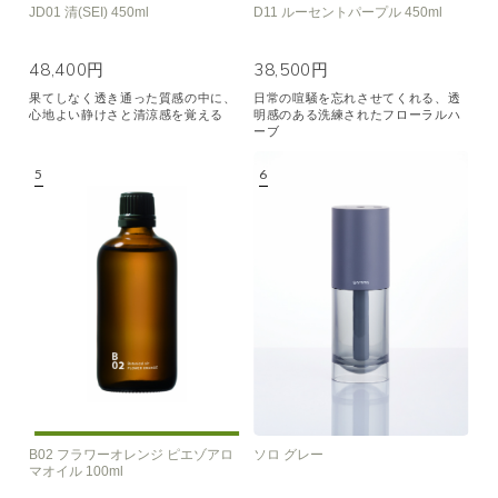
JD01 清(SEI) 450ml
D11 ルーセントパープル 450ml
48,400円
38,500円
果てしなく透き通った質感の中に、
日常の喧騒を忘れさせてくれる、透
心地よい静けさと清涼感を覚える
明感のある洗練されたフローラルハ
ーブ
B02 フラワーオレンジ ピエゾアロ
ソロ グレー
マオイル 100ml