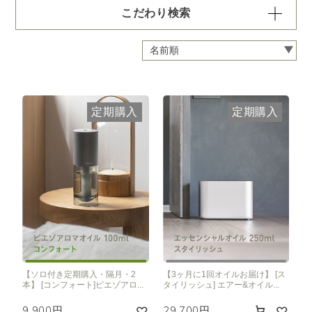
こだわり検索
容量・用途で絞り込む
※一つお選びください
定期 ディフューザー付きコース
定期 ピエゾ専用オイル
定期購入
定期購入
定期 業務用オイル250ml
定期 業務用オイル450ml
頻度で絞り込む
※一つお選びください
毎月お届け
隔月お届け
3か月に1度
クリア
【ソロ付き定期購入・隔月・2
【3ヶ月に1回オイルお届け】 [ス
本】 [コンフォート]ピエゾアロ...
タイリッシュ] エアー&オイル...
9,900円
29,700円