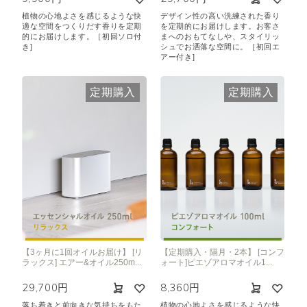
植物の心地よさを感じるような快
デザイン性の高い洗練された香り
適な空間をつくりだす香りを定期
を定期的にお届けします。お客さ
的にお届けします。［初回ソロ付
まへのおもてなしや、スタイリッ
き]
シュでお洒落な空間に。［初回エ
アー付き]
定期購入
定期購入
【3ヶ月に1回オイルお届け】 [リ
【定期購入・隔月・2本】 [コンフ
ラックス] エアー&オイル250m...
ォート]ピエゾアロマオイル1...
29,700円
8,360円
落ち着きと前向きな気持ちをもた
植物の心地よさを感じるような快