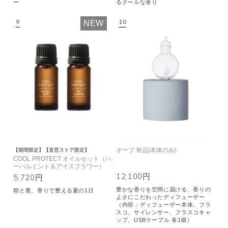
ー
るクールな香り
NEW
オーブ 単品(本体のみ)
【期間限定】【直営ストア限定】
COOL PROTECT オイルセット（ハ
ーバルミント＆アイスフラワー）
12,100円
5,720円
豊かな香りを空間に届ける、香りの
朝と夜、香りで整える夏の1日
よさにこだわったディフューザー
（内容：ディフューザー本体、フラ
スコ、サイレンサー、フラスコキャ
ップ、USBケーブル 各1個）