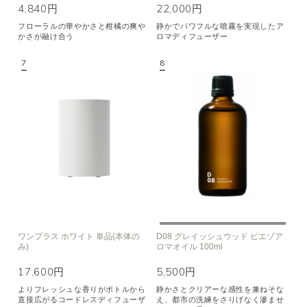
4,840円
22,000円
フローラルの華やかさと柑橘の爽や
静かでパワフルな噴霧を実現したア
かさが融け合う
ロマディフューザー
ワンプラス ホワイト 単品(本体の
D08 グレイッシュウッド ピエゾア
み)
ロマオイル 100ml
17,600円
5,500円
よりフレッシュな香りがボトルから
静かさとクリアーな感性を兼ねそな
直接広がるコードレスディフューザ
え、都市の洗練をさりげなく滲ませ