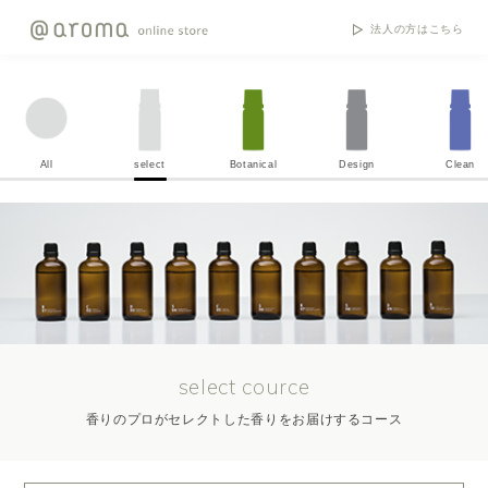
法人の方はこちら
All
select
Botanical
Design
Clean
select cource
香りのプロがセレクトした香りをお届けするコース