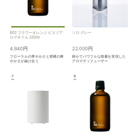
B02 フラワーオレンジ ピエゾア
ソロ グレー
ロマオイル 100ml
4,840円
22,000円
フローラルの華やかさと柑橘の爽
静かでパワフルな噴霧を実現した
やかさが融け合う
アロマディフューザー