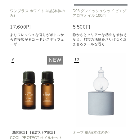
ワンプラス ホワイト 単品(本体の
D08 グレイッシュウッド ピエゾ
み)
アロマオイル 100ml
17,600円
5,500円
よりフレッシュな香りがボトルか
静かさとクリアーな感性を兼ねそ
ら直接広がるコードレスディフュ
なえ、都市の洗練をさりげなく滲
ーザー
ませるクールな香り
NEW
オーブ 単品(本体のみ)
【期間限定】【直営ストア限定】
COOL PROTECT オイルセット