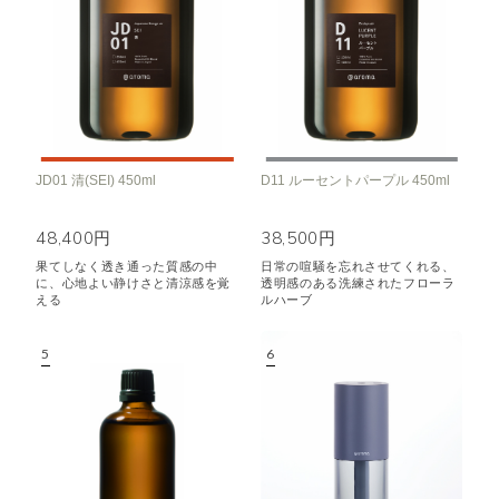
JD01 清(SEI) 450ml
D11 ルーセントパープル 450ml
48,400円
38,500円
果てしなく透き通った質感の中
日常の喧騒を忘れさせてくれる、
に、心地よい静けさと清涼感を覚
透明感のある洗練されたフローラ
える
ルハーブ