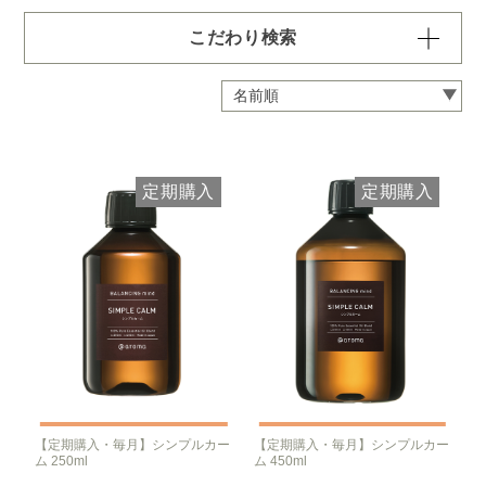
こだわり検索
容量・用途で絞り込む
※一つお選びください
定期 ディフューザー付きコース
定期 ピエゾ専用オイル
定期購入
定期購入
定期 業務用オイル250ml
定期 業務用オイル450ml
頻度で絞り込む
※一つお選びください
毎月お届け
隔月お届け
3か月に1度
クリア
【定期購入・毎月】シンプルカー
【定期購入・毎月】シンプルカー
ム 250ml
ム 450ml