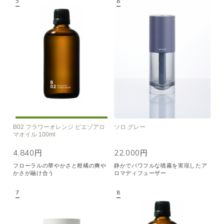
B02 フラワーオレンジ ピエゾアロ
ソロ グレー
マオイル 100ml
4,840円
22,000円
フローラルの華やかさと柑橘の爽や
静かでパワフルな噴霧を実現したア
かさが融け合う
ロマディフューザー