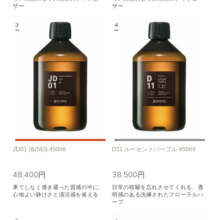
ザー
ザー
JD01 清(SEI) 450ml
D11 ルーセントパープル 450ml
48,400円
38,500円
果てしなく透き通った質感の中に、
日常の喧騒を忘れさせてくれる、透
心地よい静けさと清涼感を覚える
明感のある洗練されたフローラルハ
ーブ