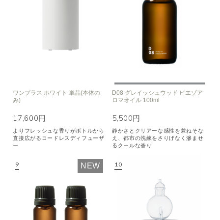
ワンプラス ホワイト 単品(本体の
D08 グレイッシュウッド ピエゾア
み)
ロマオイル 100ml
17,600円
5,500円
よりフレッシュな香りがボトルから
静かさとクリアーな感性を兼ねそな
直接広がるコードレスディフューザ
え、都市の洗練をさりげなく滲ませ
ー
るクールな香り
NEW