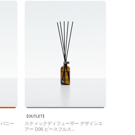
【OUTLET】
ャパニー
スティックディフューザー デザインエ
アー D06 ピースフルス...