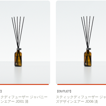
T】
【OUTLET】
クディフューザー ジャパニー
スティックディフューザー ジ
ンエアー JD01 清
ズデザインエアー JD06 淡