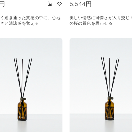
4円
5,544円
なく透き通った質感の中に、心地
美しい情感に可憐さが入り交じ
けさと清涼感を覚える
の桜の景色を思わせる