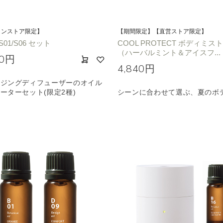
インストア限定】
【期間限定】【直営ストア限定】
01/S06 セット
COOL PROTECT ボディミス
（ハーバルミント＆アイスフ...
80円
4,840円
イジングディフューザーのオイル
ーターセット(限定2種)
シーンに合わせて選ぶ、夏のボ