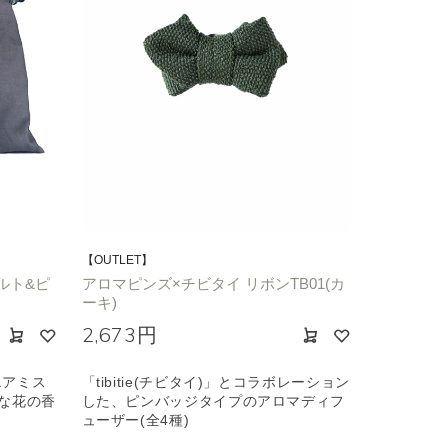
【OUTLET】
ルト&ピ
アロマピンズ×チビタイ リボンTB01(カ
ーキ)
2,673円
エアミス
「tibitie(チビタイ)」とコラボレーション
な花の香
した、ピンバッジタイプのアロマディフ
ューザー(全4種)