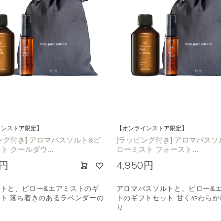
インストア限定】
【オンラインストア限定】
ング付き] アロマバスソルト&ピ
[ラッピング付き] アロマバスソ
ト クールダウ...
ローミスト フォースト...
0円
4,950円
トと、ピロー&エアミストのギ
アロマバスソルトと、ピロー&
ト 落ち着きのあるラベンダーの
トのギフトセット 甘くやわらか
り