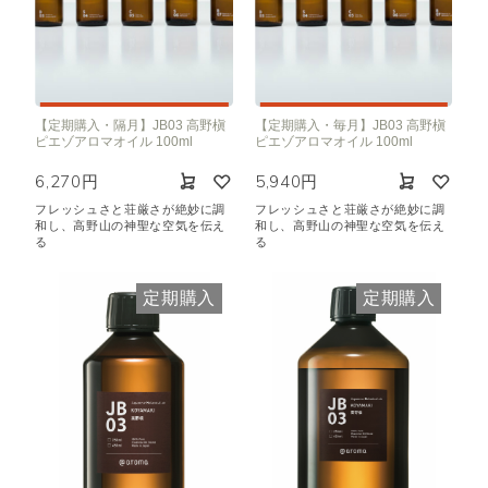
【定期購入・隔月】JB03 高野槇
【定期購入・毎月】JB03 高野槇
ピエゾアロマオイル 100ml
ピエゾアロマオイル 100ml
6,270円
5,940円
フレッシュさと荘厳さが絶妙に調
フレッシュさと荘厳さが絶妙に調
和し、高野山の神聖な空気を伝え
和し、高野山の神聖な空気を伝え
る
る
定期購入
定期購入