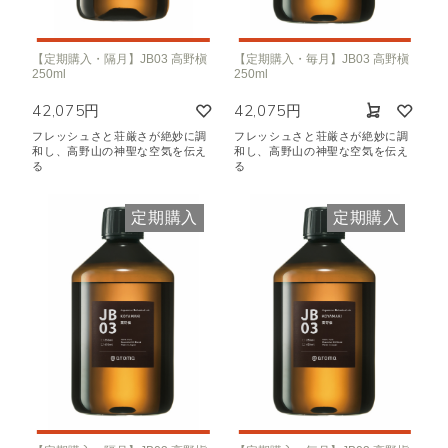
【定期購入・隔月】JB03 高野槇
【定期購入・毎月】JB03 高野槇
250ml
250ml
42,075円
42,075円
フレッシュさと荘厳さが絶妙に調
フレッシュさと荘厳さが絶妙に調
和し、高野山の神聖な空気を伝え
和し、高野山の神聖な空気を伝え
る
る
定期購入
定期購入