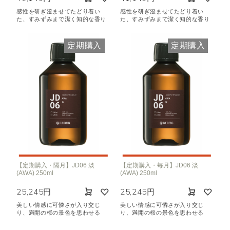
感性を研ぎ澄ませてたどり着い
感性を研ぎ澄ませてたどり着い
た、すみずみまで潔く知的な香り
た、すみずみまで潔く知的な香り
定期購入
定期購入
【定期購入・隔月】JD06 淡
【定期購入・毎月】JD06 淡
(AWA) 250ml
(AWA) 250ml
25,245円
25,245円
美しい情感に可憐さが入り交じ
美しい情感に可憐さが入り交じ
り、満開の桜の景色を思わせる
り、満開の桜の景色を思わせる