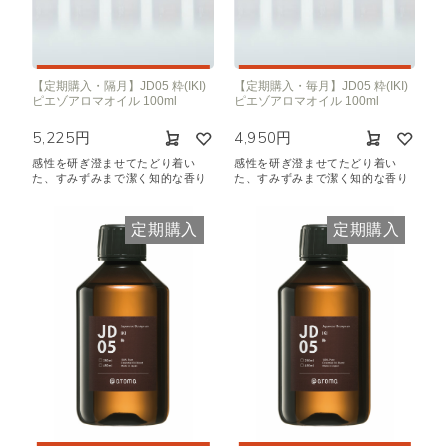
【定期購入・隔月】JD05 粋(IKI)
【定期購入・毎月】JD05 粋(IKI)
ピエゾアロマオイル 100ml
ピエゾアロマオイル 100ml
5,225円
4,950円
感性を研ぎ澄ませてたどり着い
感性を研ぎ澄ませてたどり着い
た、すみずみまで潔く知的な香り
た、すみずみまで潔く知的な香り
定期購入
定期購入