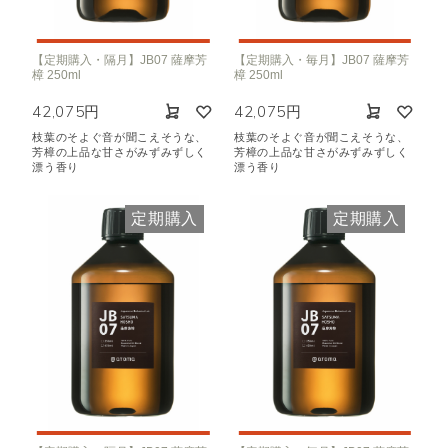
【定期購入・隔月】JB07 薩摩芳
【定期購入・毎月】JB07 薩摩芳
樟 250ml
樟 250ml
42,075円
42,075円
枝葉のそよぐ音が聞こえそうな、
枝葉のそよぐ音が聞こえそうな、
芳樟の上品な甘さがみずみずしく
芳樟の上品な甘さがみずみずしく
漂う香り
漂う香り
定期購入
定期購入