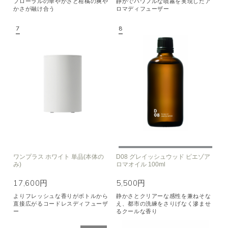
フローラルの華やかさと柑橘の爽や
静かでパワフルな噴霧を実現したア
かさが融け合う
ロマディフューザー
ワンプラス ホワイト 単品(本体の
D08 グレイッシュウッド ピエゾア
み)
ロマオイル 100ml
17,600円
5,500円
よりフレッシュな香りがボトルから
静かさとクリアーな感性を兼ねそな
直接広がるコードレスディフューザ
え、都市の洗練をさりげなく滲ませ
ー
るクールな香り