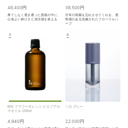
48,400円
38,500円
果てしなく透き通った質感の中に、
日常の喧騒を忘れさせてくれる、透
心地よい静けさと清涼感を覚える
明感のある洗練されたフローラルハ
ーブ
B02 フラワーオレンジ ピエゾアロ
ソロ グレー
マオイル 100ml
4,840円
22,000円