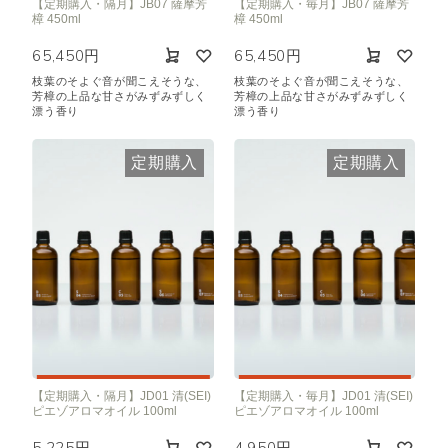
【定期購入・隔月】JB07 薩摩芳
【定期購入・毎月】JB07 薩摩芳
樟 450ml
樟 450ml
65,450円
65,450円
枝葉のそよぐ音が聞こえそうな、
枝葉のそよぐ音が聞こえそうな、
芳樟の上品な甘さがみずみずしく
芳樟の上品な甘さがみずみずしく
漂う香り
漂う香り
定期購入
定期購入
【定期購入・隔月】JD01 清(SEI)
【定期購入・毎月】JD01 清(SEI)
ピエゾアロマオイル 100ml
ピエゾアロマオイル 100ml
5,225円
4,950円