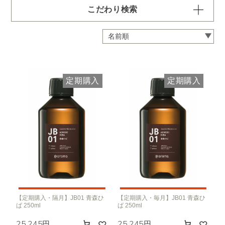
こだわり検索
容量・用途で絞り込む
※一つお選びください
定期 ディフューザー付きコース
定期 ピエゾ専用オイル
定期購入
定期購入
定期 業務用オイル250ml
定期 業務用オイル450ml
頻度で絞り込む
※一つお選びください
毎月お届け
隔月お届け
3か月に1度
クリア
【定期購入・隔月】JB01 青森ひ
【定期購入・毎月】JB01 青森ひ
ば 250ml
ば 250ml
25,245円
25,245円