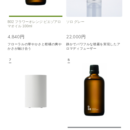
B02 フラワーオレンジ ピエゾアロ
ソロ グレー
マオイル 100ml
4,840円
22,000円
フローラルの華やかさと柑橘の爽や
静かでパワフルな噴霧を実現したア
かさが融け合う
ロマディフューザー