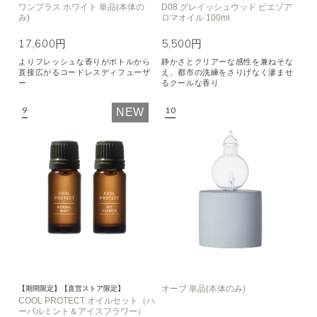
ワンプラス ホワイト 単品(本体の
D08 グレイッシュウッド ピエゾア
み)
ロマオイル 100ml
17,600円
5,500円
よりフレッシュな香りがボトルから
静かさとクリアーな感性を兼ねそな
直接広がるコードレスディフューザ
え、都市の洗練をさりげなく滲ませ
ー
るクールな香り
NEW
オーブ 単品(本体のみ)
【期間限定】【直営ストア限定】
COOL PROTECT オイルセット（ハ
ーバルミント＆アイスフラワー）