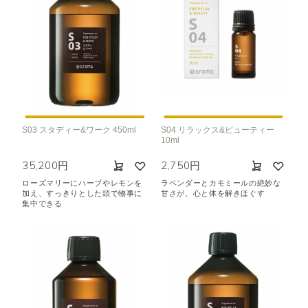
S03 スタディー&ワーク 450ml
S04 リラックス&ビューティー
10ml
35,200円
2,750円
ローズマリーにハーブやレモンを
ラベンダーとカモミールの絶妙な
加え、すっきりとした頭で物事に
甘さが、心と体を解きほぐす
集中できる