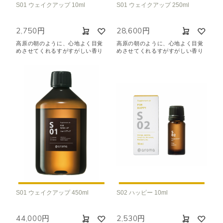
S01 ウェイクアップ 10ml
S01 ウェイクアップ 250ml
空気清浄･消臭
集中
眠り
ビューティ
マインドフルネス
2,750円
28,600円
おもてなし
高原の朝のように、心地よく目覚
高原の朝のように、心地よく目覚
めさせてくれるすがすがしい香り
めさせてくれるすがすがしい香り
種類で絞り込む
※一つお選びください
シトラス
オレンジ
ハーバル
ラベンダー
ミント
ウッド
ユーカリ
フローラル
エキゾチック
ヒノキ
和
クリア
S01 ウェイクアップ 450ml
S02 ハッピー 10ml
44,000円
2,530円