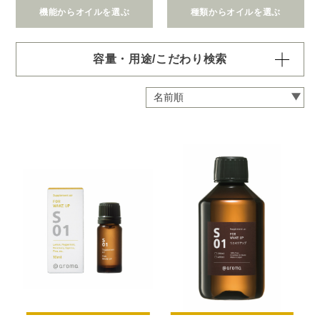
機能からオイルを選ぶ
種類からオイルを選ぶ
容量・用途/こだわり検索
・
用途・機能・種類 の項目ごとに選択肢からひとつずつ選
択できます。選択するたびに絞り込まれていき、項目内で
の複数選択はできません。
・
絞込み条件を変更したいときは「クリア」で一度すべてリ
セットしてから、選択してください。
容量・用途で絞り込む
※一つお選びください
オイル10ml
大容量オイル250/450ml
ピエゾ専用オイル
ブランチ・スティック専用オイル
機能で絞り込む
※一つお選びください
リラックス
リフレッシュ