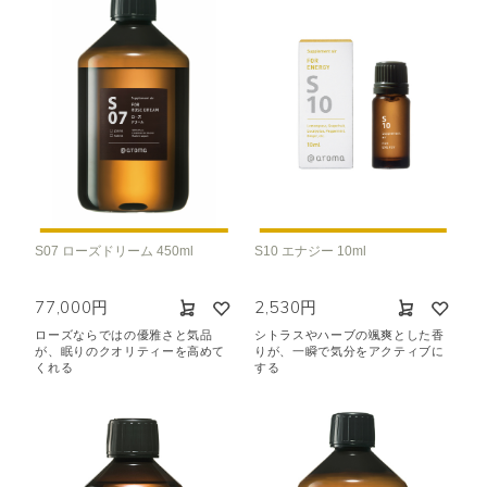
S07 ローズドリーム 450ml
S10 エナジー 10ml
77,000円
2,530円
ローズならではの優雅さと気品
シトラスやハーブの颯爽とした香
が、眠りのクオリティーを高めて
りが、一瞬で気分をアクティブに
くれる
する