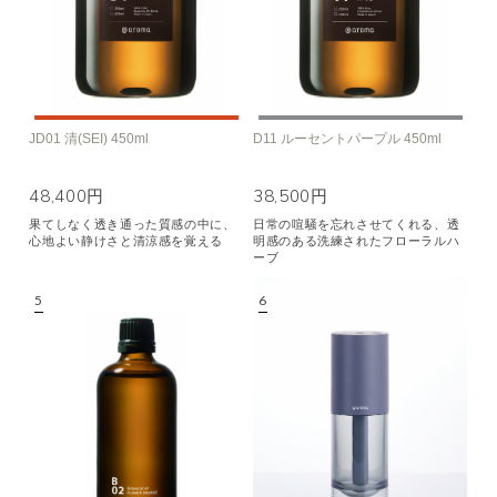
JD01 清(SEI) 450ml
D11 ルーセントパープル 450ml
48,400円
38,500円
果てしなく透き通った質感の中に、
日常の喧騒を忘れさせてくれる、透
心地よい静けさと清涼感を覚える
明感のある洗練されたフローラルハ
ーブ