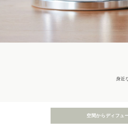
身近
空間から
ディフュ