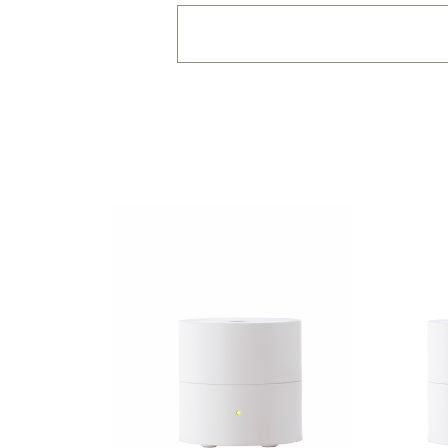
価格で絞り込む
※一つお
～1,100円
1,101
拡散範囲で絞り込む
※一
身の回り
～3畳