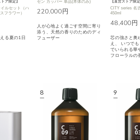
ストア限定】
セン カッパー 単品(本体のみ)
【直営ストア限
T オイルセット（ハ
CITY series 
220,000円
イスフラワー）
450ml
48,400円
人が心地よく過ごす空間に寄り
添う、天然の香りのためのディ
える夏の1日
芯の強さと奥
フューザー
え、 いつで
でいられる華
フローラルの