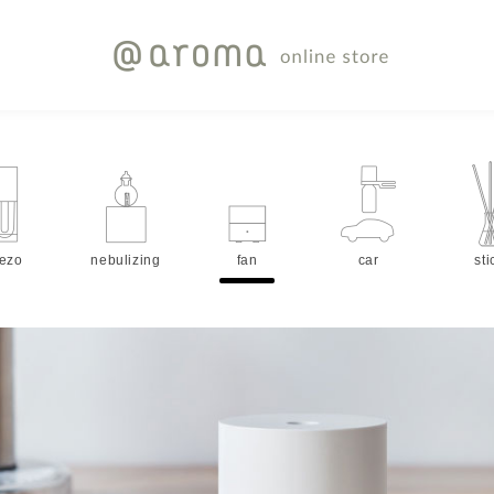
iezo
nebulizing
fan
car
sti