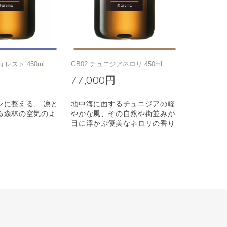
ォレスト 450ml
GB02 チュニジアネロリ 450ml
77,000円
ンに整える、 凛と
地中海に面するチュニジアの軽
る森林の空気のよ
やかな風、その自然や街並みが
目に浮かぶ優美なネロリの香り