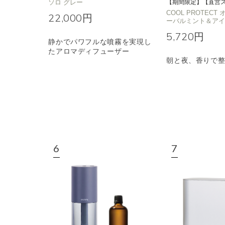
ソロ グレー
【期間限定】【直営
COOL PROTEC
22,000円
ーバルミント＆ア
5,720円
静かでパワフルな噴霧を実現し
たアロマディフューザー
朝と夜、香りで整