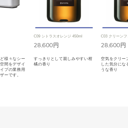
C09 シトラスオレンジ 450ml
C03 クリーンフ
28,600円
28,600円
など様々なシー
すっきりとして親しみやすい柑
空気をクリー
マ空間をデザイ
橘の香り
した気分にな
タイプの業務用
うな香り
ーザーです。