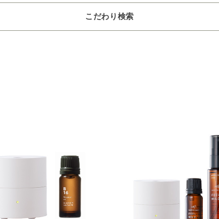
こだわり検索
選びください
～2,200円
2,201～6,600円
6,601～22,000円
22,001～3
つお選びください
4～8畳
9～12畳
13～40畳
41～90畳
クリア