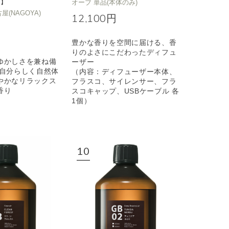
定】
オーブ 単品(本体のみ)
名古屋(NAGOYA)
12,100円
豊かな香りを空間に届ける、香
りのよさにこだわったディフュ
ゆかしさを兼ね備
ーザー
も自分らしく自然体
（内容：ディフューザー本体、
やかなリラックス
フラスコ、サイレンサー、フラ
香り
スコキャップ、USBケーブル 各
1個）